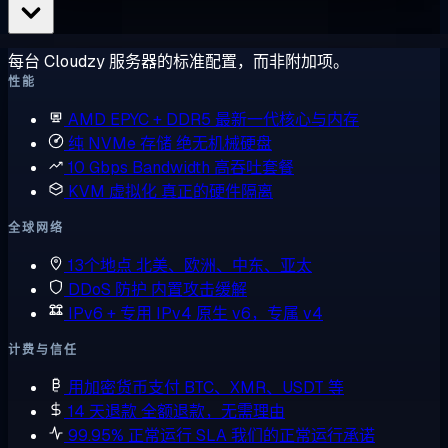
每台 Cloudzy 服务器的标准配置，而非附加项。
性能
AMD EPYC + DDR5
最新一代核心与内存
纯 NVMe 存储
绝无机械硬盘
10 Gbps Bandwidth
高吞吐套餐
KVM 虚拟化
真正的硬件隔离
全球网络
13个地点
北美、欧洲、中东、亚太
DDoS 防护
内置攻击缓解
IPv6 + 专用 IPv4
原生 v6，专属 v4
计费与信任
用加密货币支付
BTC、XMR、USDT 等
14 天退款
全额退款，无需理由
99.95% 正常运行 SLA
我们的正常运行承诺