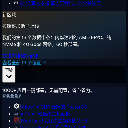
24/7 真人支持
真人工程师，几分钟响应
新区域
拉斯维加斯已上线
我们的第 13 个数据中心：内华达州的 AMD EPYC、纯
NVMe 和 40 Gbps 网络。60 秒部署。
在拉斯维加斯部署 →
查看全部 13 个位置 →
市场
1000+ 应用一键部署，无需配置，省心省力。
安装量最多
MikroTik CHR
云端的 RouterOS
aaPanel
轻量级主机面板
WireGuard
现代高性能内核 VPN
MetaTrader 4
外汇交易标准方案