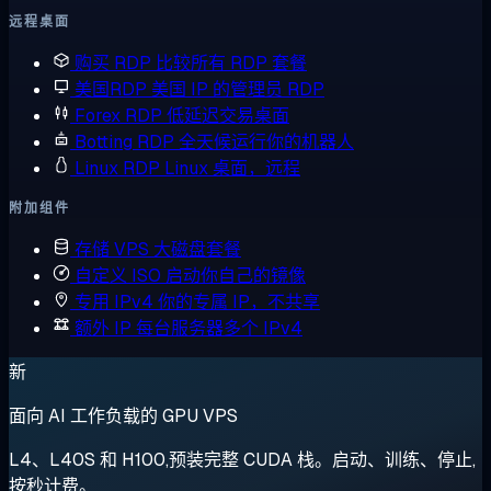
远程桌面
购买 RDP
比较所有 RDP 套餐
美国RDP
美国 IP 的管理员 RDP
Forex RDP
低延迟交易桌面
Botting RDP
全天候运行你的机器人
Linux RDP
Linux 桌面，远程
附加组件
存储 VPS
大磁盘套餐
自定义 ISO
启动你自己的镜像
专用 IPv4
你的专属 IP，不共享
额外 IP
每台服务器多个 IPv4
新
面向 AI 工作负载的 GPU VPS
L4、L40S 和 H100,预装完整 CUDA 栈。启动、训练、停止,
按秒计费。