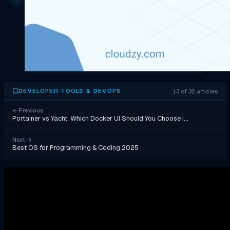
13 of 32 articles
DEVELOPER TOOLS & DEVOPS
←
Previous
Portainer vs Yacht: Which Docker UI Should You Choose i…
Next
→
Best OS for Programming & Coding 2025