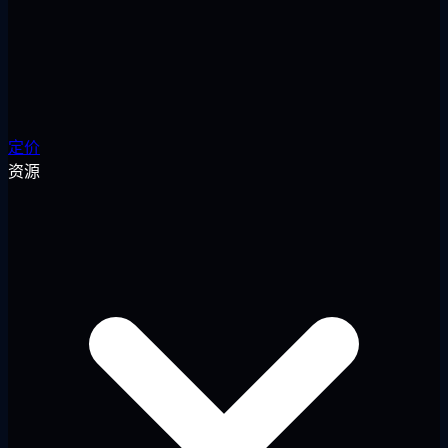
定价
资源