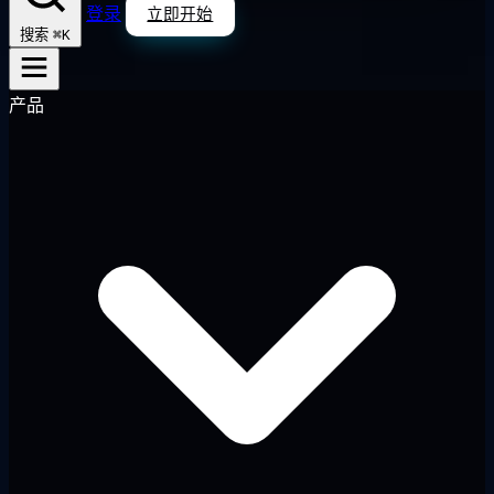
登录
立即开始
⌘K
搜索
产品