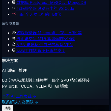
数据库
Postgres、MySQL、MongoDB
代码服务器
浏览器中的 VS Code
n8n
全天候运行的自动化
运行与交易
游戏服务器
Minecraft、CS、ARK 等
外汇与交易
MT5 紧邻你的经纪商
VPN 与隐私
你自己的私有 VPN
远程工作站
永不休眠的桌面
解决方案
AI 训练与推理
60 分钟从想法到上线模型。每个 GPU 档位都预装
PyTorch、CUDA、vLLM 和 TGI 镜像。
查看 AI 工作负载 →
联系解决方案团队 →
功能