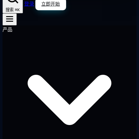
登录
立即开始
⌘K
搜索
产品