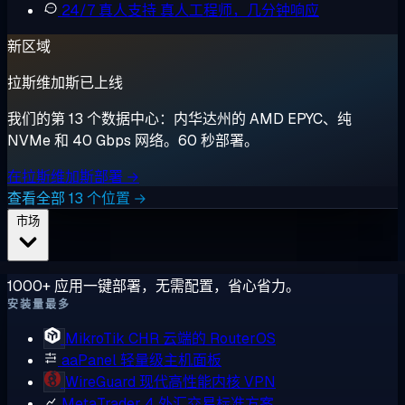
24/7 真人支持
真人工程师，几分钟响应
新区域
拉斯维加斯已上线
我们的第 13 个数据中心：内华达州的 AMD EPYC、纯
NVMe 和 40 Gbps 网络。60 秒部署。
在拉斯维加斯部署 →
查看全部 13 个位置 →
市场
1000+ 应用一键部署，无需配置，省心省力。
安装量最多
MikroTik CHR
云端的 RouterOS
aaPanel
轻量级主机面板
WireGuard
现代高性能内核 VPN
MetaTrader 4
外汇交易标准方案