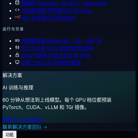
数据库
Postgres、MySQL、MongoDB
代码服务器
浏览器中的 VS Code
n8n
全天候运行的自动化
运行与交易
游戏服务器
Minecraft、CS、ARK 等
外汇与交易
MT5 紧邻你的经纪商
VPN 与隐私
你自己的私有 VPN
远程工作站
永不休眠的桌面
解决方案
AI 训练与推理
60 分钟从想法到上线模型。每个 GPU 档位都预装
PyTorch、CUDA、vLLM 和 TGI 镜像。
查看 AI 工作负载 →
联系解决方案团队 →
功能