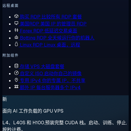
远程桌面
购买 RDP
比较所有 RDP 套餐
美国RDP
美国 IP 的管理员 RDP
Forex RDP
低延迟交易桌面
Botting RDP
全天候运行你的机器人
Linux RDP
Linux 桌面，远程
附加组件
存储 VPS
大磁盘套餐
自定义 ISO
启动你自己的镜像
专用 IPv4
你的专属 IP，不共享
额外 IP
每台服务器多个 IPv4
新
面向 AI 工作负载的 GPU VPS
L4、L40S 和 H100,预装完整 CUDA 栈。启动、训练、停止,
按秒计费。