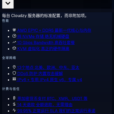
每台 Cloudzy 服务器的标准配置，而非附加项。
性能
AMD EPYC + DDR5
最新一代核心与内存
纯 NVMe 存储
绝无机械硬盘
10 Gbps Bandwidth
高吞吐套餐
KVM 虚拟化
真正的硬件隔离
全球网络
13个地点
北美、欧洲、中东、亚太
DDoS 防护
内置攻击缓解
IPv6 + 专用 IPv4
原生 v6，专属 v4
计费与信任
用加密货币支付
BTC、XMR、USDT 等
14 天退款
全额退款，无需理由
99.95% 正常运行 SLA
我们的正常运行承诺