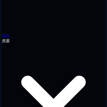
定价
资源