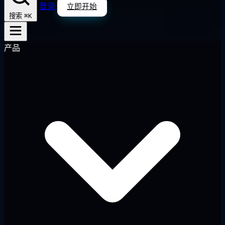
登录
立即开始
⌘K
搜索
产品