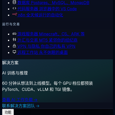
数据库
Postgres、MySQL、MongoDB
代码服务器
浏览器中的 VS Code
n8n
全天候运行的自动化
运行与交易
游戏服务器
Minecraft、CS、ARK 等
外汇与交易
MT5 紧邻你的经纪商
VPN 与隐私
你自己的私有 VPN
远程工作站
永不休眠的桌面
解决方案
AI 训练与推理
60 分钟从想法到上线模型。每个 GPU 档位都预装
PyTorch、CUDA、vLLM 和 TGI 镜像。
查看 AI 工作负载 →
联系解决方案团队 →
功能