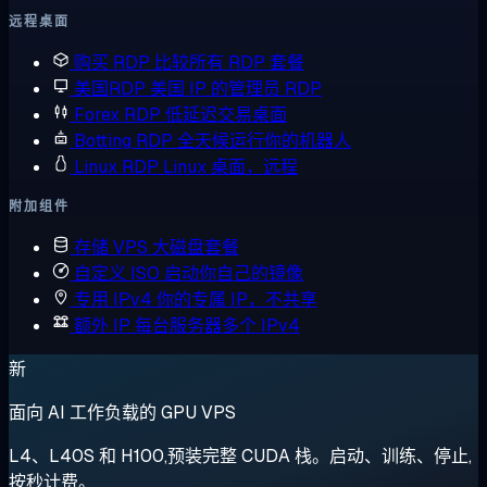
远程桌面
购买 RDP
比较所有 RDP 套餐
美国RDP
美国 IP 的管理员 RDP
Forex RDP
低延迟交易桌面
Botting RDP
全天候运行你的机器人
Linux RDP
Linux 桌面，远程
附加组件
存储 VPS
大磁盘套餐
自定义 ISO
启动你自己的镜像
专用 IPv4
你的专属 IP，不共享
额外 IP
每台服务器多个 IPv4
新
面向 AI 工作负载的 GPU VPS
L4、L40S 和 H100,预装完整 CUDA 栈。启动、训练、停止,
按秒计费。