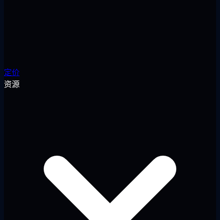
定价
资源