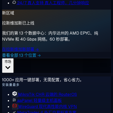
24/7 真人支持
真人工程师，几分钟响应
新区域
拉斯维加斯已上线
我们的第 13 个数据中心：内华达州的 AMD EPYC、纯
NVMe 和 40 Gbps 网络。60 秒部署。
在拉斯维加斯部署 →
查看全部 13 个位置 →
市场
1000+ 应用一键部署，无需配置，省心省力。
安装量最多
MikroTik CHR
云端的 RouterOS
aaPanel
轻量级主机面板
WireGuard
现代高性能内核 VPN
MetaTrader 4
外汇交易标准方案