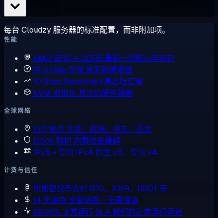
每台 Cloudzy 服务器的标准配置，而非附加项。
性能
AMD EPYC + DDR5
最新一代核心与内存
纯 NVMe 存储
绝无机械硬盘
10 Gbps Bandwidth
高吞吐套餐
KVM 虚拟化
真正的硬件隔离
全球网络
13个地点
北美、欧洲、中东、亚太
DDoS 防护
内置攻击缓解
IPv6 + 专用 IPv4
原生 v6，专属 v4
计费与信任
用加密货币支付
BTC、XMR、USDT 等
14 天退款
全额退款，无需理由
99.95% 正常运行 SLA
我们的正常运行承诺