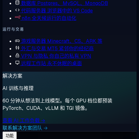
数据库
Postgres、MySQL、MongoDB
代码服务器
浏览器中的 VS Code
n8n
全天候运行的自动化
运行与交易
游戏服务器
Minecraft、CS、ARK 等
外汇与交易
MT5 紧邻你的经纪商
VPN 与隐私
你自己的私有 VPN
远程工作站
永不休眠的桌面
解决方案
AI 训练与推理
60 分钟从想法到上线模型。每个 GPU 档位都预装
PyTorch、CUDA、vLLM 和 TGI 镜像。
查看 AI 工作负载 →
联系解决方案团队 →
功能