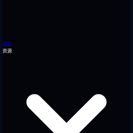
定价
资源