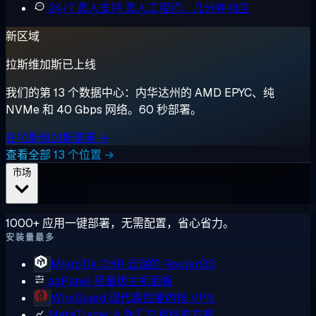
24/7 真人支持
真人工程师，几分钟响应
新区域
拉斯维加斯已上线
我们的第 13 个数据中心：内华达州的 AMD EPYC、纯
NVMe 和 40 Gbps 网络。60 秒部署。
在拉斯维加斯部署 →
查看全部 13 个位置 →
市场
1000+ 应用一键部署，无需配置，省心省力。
安装量最多
MikroTik CHR
云端的 RouterOS
aaPanel
轻量级主机面板
WireGuard
现代高性能内核 VPN
MetaTrader 4
外汇交易标准方案