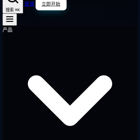
登录
立即开始
⌘K
搜索
产品