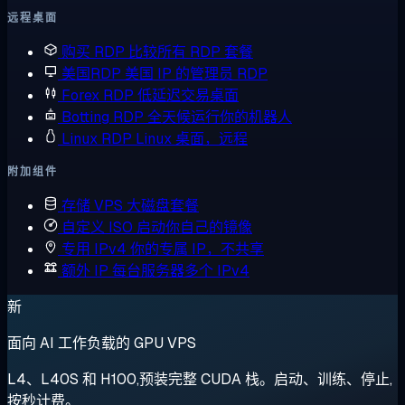
远程桌面
购买 RDP
比较所有 RDP 套餐
美国RDP
美国 IP 的管理员 RDP
Forex RDP
低延迟交易桌面
Botting RDP
全天候运行你的机器人
Linux RDP
Linux 桌面，远程
附加组件
存储 VPS
大磁盘套餐
自定义 ISO
启动你自己的镜像
专用 IPv4
你的专属 IP，不共享
额外 IP
每台服务器多个 IPv4
新
面向 AI 工作负载的 GPU VPS
L4、L40S 和 H100,预装完整 CUDA 栈。启动、训练、停止,
按秒计费。