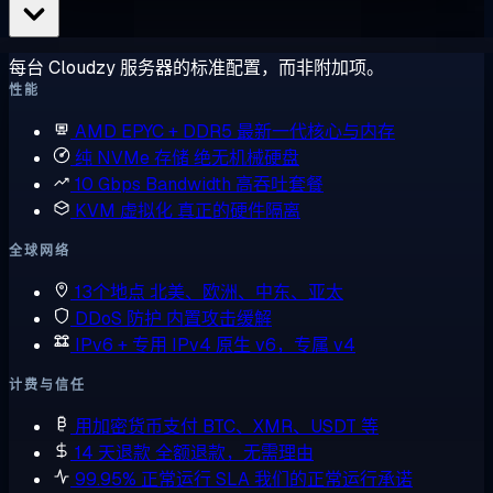
每台 Cloudzy 服务器的标准配置，而非附加项。
性能
AMD EPYC + DDR5
最新一代核心与内存
纯 NVMe 存储
绝无机械硬盘
10 Gbps Bandwidth
高吞吐套餐
KVM 虚拟化
真正的硬件隔离
全球网络
13个地点
北美、欧洲、中东、亚太
DDoS 防护
内置攻击缓解
IPv6 + 专用 IPv4
原生 v6，专属 v4
计费与信任
用加密货币支付
BTC、XMR、USDT 等
14 天退款
全额退款，无需理由
99.95% 正常运行 SLA
我们的正常运行承诺