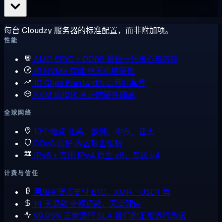
每台 Cloudzy 服务器的标准配置，而非附加项。
性能
AMD EPYC + DDR5
最新一代核心与内存
纯 NVMe 存储
绝无机械硬盘
10 Gbps Bandwidth
高吞吐套餐
KVM 虚拟化
真正的硬件隔离
全球网络
13个地点
北美、欧洲、中东、亚太
DDoS 防护
内置攻击缓解
IPv6 + 专用 IPv4
原生 v6，专属 v4
计费与信任
用加密货币支付
BTC、XMR、USDT 等
14 天退款
全额退款，无需理由
99.95% 正常运行 SLA
我们的正常运行承诺