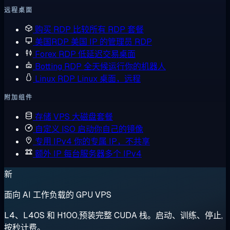
远程桌面
购买 RDP
比较所有 RDP 套餐
美国RDP
美国 IP 的管理员 RDP
Forex RDP
低延迟交易桌面
Botting RDP
全天候运行你的机器人
Linux RDP
Linux 桌面，远程
附加组件
存储 VPS
大磁盘套餐
自定义 ISO
启动你自己的镜像
专用 IPv4
你的专属 IP，不共享
额外 IP
每台服务器多个 IPv4
新
面向 AI 工作负载的 GPU VPS
L4、L40S 和 H100,预装完整 CUDA 栈。启动、训练、停止,
按秒计费。