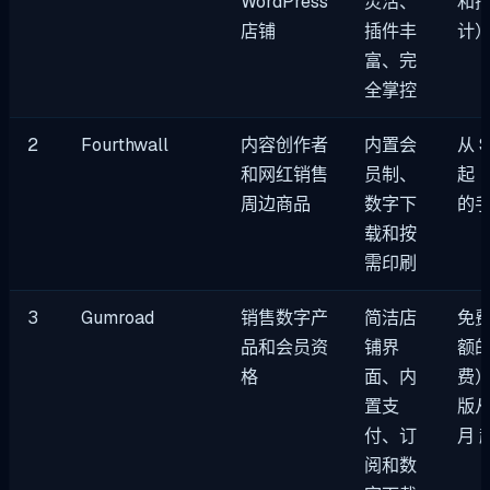
WordPress
灵活、
和
店铺
插件丰
计
富、完
全掌控
2
Fourthwall
内容创作者
内置会
从 
和网红销售
员制、
起
周边商品
数字下
的
载和按
需印刷
3
Gumroad
销售数字产
简洁店
免
品和会员资
铺界
额
格
面、内
费
置支
版从
付、订
月 
阅和数