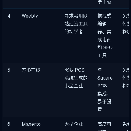
字下载
4
Weebly
寻求易用网
拖拽式
免
站建设工具
编辑
付
的初学者
器、集
$6
成电商
和 SEO
工具
5
方形在线
需要 POS
与
免
系统集成的
Square
付
小型企业
POS
$1
集成，
易于设
置
6
Magento
大型企业
高度可
免