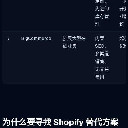
定制、
（M
先进的
开
库存管
业
理
议
7
BigCommerce
扩展大型在
内置
起
线业务
SEO、
$3
多渠道
销售、
无交易
费用
为什么要寻找 Shopify 替代方案