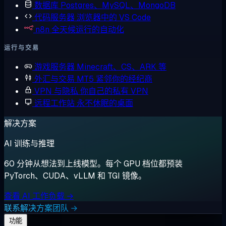
数据库
Postgres、MySQL、MongoDB
代码服务器
浏览器中的 VS Code
n8n
全天候运行的自动化
运行与交易
游戏服务器
Minecraft、CS、ARK 等
外汇与交易
MT5 紧邻你的经纪商
VPN 与隐私
你自己的私有 VPN
远程工作站
永不休眠的桌面
解决方案
AI 训练与推理
60 分钟从想法到上线模型。每个 GPU 档位都预装
PyTorch、CUDA、vLLM 和 TGI 镜像。
查看 AI 工作负载 →
联系解决方案团队 →
功能