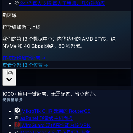
24/7 真人支持
真人工程师，几分钟响应
新区域
拉斯维加斯已上线
我们的第 13 个数据中心：内华达州的 AMD EPYC、纯
NVMe 和 40 Gbps 网络。60 秒部署。
在拉斯维加斯部署 →
查看全部 13 个位置 →
市场
1000+ 应用一键部署，无需配置，省心省力。
安装量最多
MikroTik CHR
云端的 RouterOS
aaPanel
轻量级主机面板
WireGuard
现代高性能内核 VPN
MetaTrader 4
外汇交易标准方案