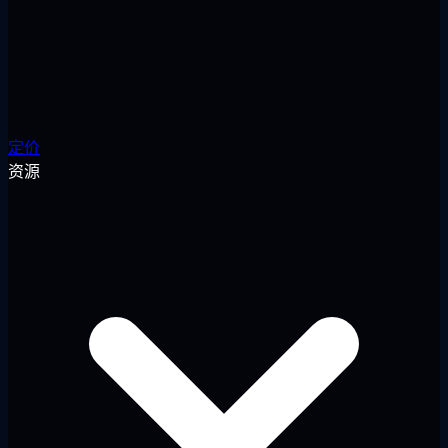
定价
资源