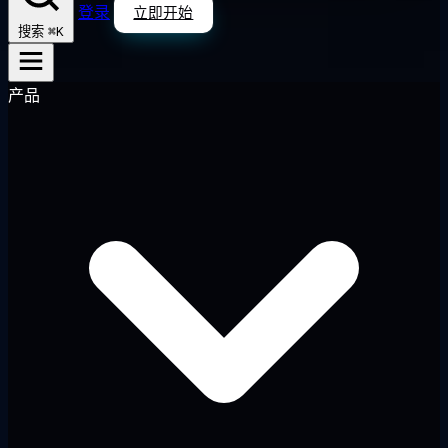
登录
立即开始
⌘K
搜索
产品