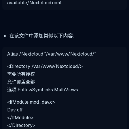
available/Nextcloud.conf
在该文件中添加类似以下内容:
Alias /Nextcloud "/var/www/Nextcloud/"
<Directory /var/www/Nextcloud/>
需要所有授权
允许覆盖全部
选项 FollowSymLinks MultiViews
<IfModule mod_dav.c>
Dav off
</IfModule>
</Directory>