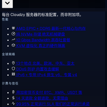
每台 Cloudzy 服务器的标准配置，而非附加项。
性能
AMD EPYC + DDR5
最新一代核心与内存
纯 NVMe 存储
绝无机械硬盘
10 Gbps Bandwidth
高吞吐套餐
KVM 虚拟化
真正的硬件隔离
全球网络
13个地点
北美、欧洲、中东、亚太
DDoS 防护
内置攻击缓解
IPv6 + 专用 IPv4
原生 v6，专属 v4
计费与信任
用加密货币支付
BTC、XMR、USDT 等
14 天退款
全额退款，无需理由
99.95% 正常运行 SLA
我们的正常运行承诺