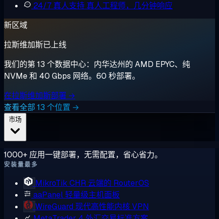
24/7 真人支持
真人工程师，几分钟响应
新区域
拉斯维加斯已上线
我们的第 13 个数据中心：内华达州的 AMD EPYC、纯
NVMe 和 40 Gbps 网络。60 秒部署。
在拉斯维加斯部署 →
查看全部 13 个位置 →
市场
1000+ 应用一键部署，无需配置，省心省力。
安装量最多
MikroTik CHR
云端的 RouterOS
aaPanel
轻量级主机面板
WireGuard
现代高性能内核 VPN
MetaTrader 4
外汇交易标准方案