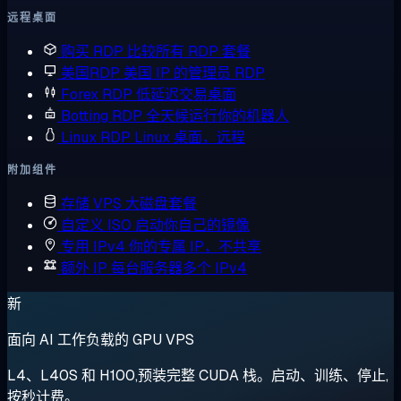
远程桌面
购买 RDP
比较所有 RDP 套餐
美国RDP
美国 IP 的管理员 RDP
Forex RDP
低延迟交易桌面
Botting RDP
全天候运行你的机器人
Linux RDP
Linux 桌面，远程
附加组件
存储 VPS
大磁盘套餐
自定义 ISO
启动你自己的镜像
专用 IPv4
你的专属 IP，不共享
额外 IP
每台服务器多个 IPv4
新
面向 AI 工作负载的 GPU VPS
L4、L40S 和 H100,预装完整 CUDA 栈。启动、训练、停止,
按秒计费。