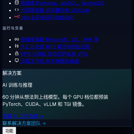
数据库
Postgres、MySQL、MongoDB
代码服务器
浏览器中的 VS Code
n8n
全天候运行的自动化
运行与交易
游戏服务器
Minecraft、CS、ARK 等
外汇与交易
MT5 紧邻你的经纪商
VPN 与隐私
你自己的私有 VPN
远程工作站
永不休眠的桌面
解决方案
AI 训练与推理
60 分钟从想法到上线模型。每个 GPU 档位都预装
PyTorch、CUDA、vLLM 和 TGI 镜像。
查看 AI 工作负载 →
联系解决方案团队 →
功能