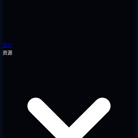
定价
资源