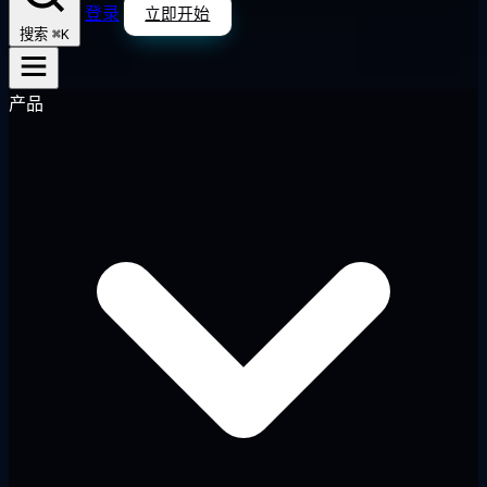
登录
立即开始
⌘K
搜索
产品