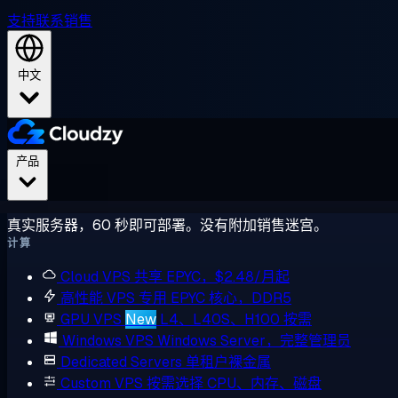
支持
联系销售
中文
产品
真实服务器，60 秒即可部署。没有附加销售迷宫。
计算
Cloud VPS
共享 EPYC，$2.48/月起
高性能 VPS
专用 EPYC 核心，DDR5
GPU VPS
New
L4、L40S、H100 按需
Windows VPS
Windows Server，完整管理员
Dedicated Servers
单租户裸金属
Custom VPS
按需选择 CPU、内存、磁盘