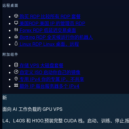
远程桌面
购买 RDP
比较所有 RDP 套餐
美国RDP
美国 IP 的管理员 RDP
Forex RDP
低延迟交易桌面
Botting RDP
全天候运行你的机器人
Linux RDP
Linux 桌面，远程
附加组件
存储 VPS
大磁盘套餐
自定义 ISO
启动你自己的镜像
专用 IPv4
你的专属 IP，不共享
额外 IP
每台服务器多个 IPv4
新
面向 AI 工作负载的 GPU VPS
L4、L40S 和 H100,预装完整 CUDA 栈。启动、训练、停止