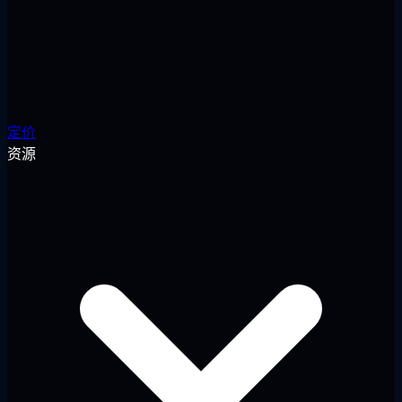
定价
资源