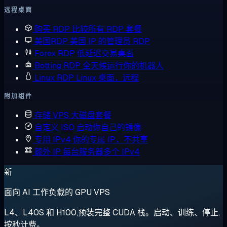
远程桌面
购买 RDP
比较所有 RDP 套餐
美国RDP
美国 IP 的管理员 RDP
Forex RDP
低延迟交易桌面
Botting RDP
全天候运行你的机器人
Linux RDP
Linux 桌面，远程
附加组件
存储 VPS
大磁盘套餐
自定义 ISO
启动你自己的镜像
专用 IPv4
你的专属 IP，不共享
额外 IP
每台服务器多个 IPv4
新
面向 AI 工作负载的 GPU VPS
L4、L40S 和 H100,预装完整 CUDA 栈。启动、训练、停止,
按秒计费。