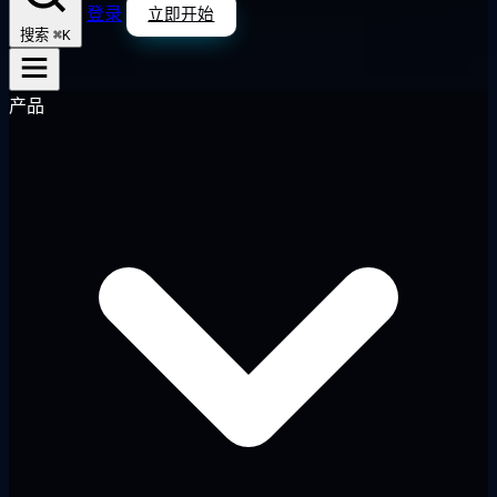
登录
立即开始
⌘K
搜索
产品