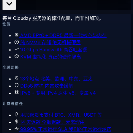
每台 Cloudzy 服务器的标准配置，而非附加项。
性能
AMD EPYC + DDR5
最新一代核心与内存
纯 NVMe 存储
绝无机械硬盘
10 Gbps Bandwidth
高吞吐套餐
KVM 虚拟化
真正的硬件隔离
全球网络
13个地点
北美、欧洲、中东、亚太
DDoS 防护
内置攻击缓解
IPv6 + 专用 IPv4
原生 v6，专属 v4
计费与信任
用加密货币支付
BTC、XMR、USDT 等
14 天退款
全额退款，无需理由
99.95% 正常运行 SLA
我们的正常运行承诺