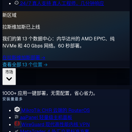
24/7 真人支持
真人工程师，几分钟响应
新区域
拉斯维加斯已上线
我们的第 13 个数据中心：内华达州的 AMD EPYC、纯
NVMe 和 40 Gbps 网络。60 秒部署。
在拉斯维加斯部署 →
查看全部 13 个位置 →
市场
1000+ 应用一键部署，无需配置，省心省力。
安装量最多
MikroTik CHR
云端的 RouterOS
aaPanel
轻量级主机面板
WireGuard
现代高性能内核 VPN
MetaTrader 4
外汇交易标准方案