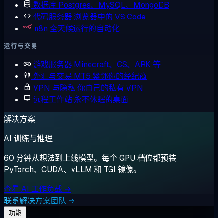
数据库
Postgres、MySQL、MongoDB
代码服务器
浏览器中的 VS Code
n8n
全天候运行的自动化
运行与交易
游戏服务器
Minecraft、CS、ARK 等
外汇与交易
MT5 紧邻你的经纪商
VPN 与隐私
你自己的私有 VPN
远程工作站
永不休眠的桌面
解决方案
AI 训练与推理
60 分钟从想法到上线模型。每个 GPU 档位都预装
PyTorch、CUDA、vLLM 和 TGI 镜像。
查看 AI 工作负载 →
联系解决方案团队 →
功能