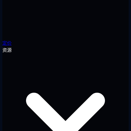
定价
资源