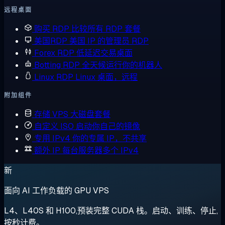
远程桌面
购买 RDP
比较所有 RDP 套餐
美国RDP
美国 IP 的管理员 RDP
Forex RDP
低延迟交易桌面
Botting RDP
全天候运行你的机器人
Linux RDP
Linux 桌面，远程
附加组件
存储 VPS
大磁盘套餐
自定义 ISO
启动你自己的镜像
专用 IPv4
你的专属 IP，不共享
额外 IP
每台服务器多个 IPv4
新
面向 AI 工作负载的 GPU VPS
L4、L40S 和 H100,预装完整 CUDA 栈。启动、训练、停止,
按秒计费。