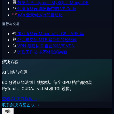
数据库
Postgres、MySQL、MongoDB
代码服务器
浏览器中的 VS Code
n8n
全天候运行的自动化
运行与交易
游戏服务器
Minecraft、CS、ARK 等
外汇与交易
MT5 紧邻你的经纪商
VPN 与隐私
你自己的私有 VPN
远程工作站
永不休眠的桌面
解决方案
AI 训练与推理
60 分钟从想法到上线模型。每个 GPU 档位都预装
PyTorch、CUDA、vLLM 和 TGI 镜像。
查看 AI 工作负载 →
联系解决方案团队 →
功能