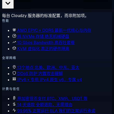
每台 Cloudzy 服务器的标准配置，而非附加项。
性能
AMD EPYC + DDR5
最新一代核心与内存
纯 NVMe 存储
绝无机械硬盘
10 Gbps Bandwidth
高吞吐套餐
KVM 虚拟化
真正的硬件隔离
全球网络
13个地点
北美、欧洲、中东、亚太
DDoS 防护
内置攻击缓解
IPv6 + 专用 IPv4
原生 v6，专属 v4
计费与信任
用加密货币支付
BTC、XMR、USDT 等
14 天退款
全额退款，无需理由
99.95% 正常运行 SLA
我们的正常运行承诺