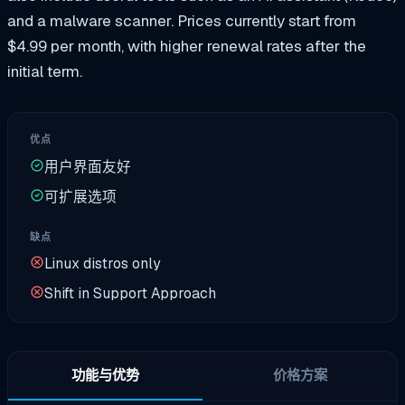
and a malware scanner. Prices currently start from
$4.99 per month, with higher renewal rates after the
initial term.
优点
用户界面友好
可扩展选项
缺点
Linux distros only
Shift in Support Approach
功能与优势
价格方案