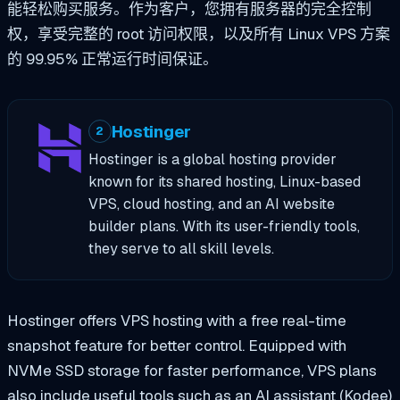
能轻松购买服务。作为客户，您拥有服务器的完全控制
权，享受完整的 root 访问权限，以及所有 Linux VPS 方案
的 99.95% 正常运行时间保证。
Hostinger
2
Hostinger is a global hosting provider
known for its shared hosting, Linux-based
VPS, cloud hosting, and an AI website
builder plans. With its user-friendly tools,
they serve to all skill levels.
Hostinger offers VPS hosting with a free real-time
snapshot feature for better control. Equipped with
NVMe SSD storage for faster performance, VPS plans
also include useful tools such as an AI assistant (Kodee)