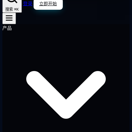
登录
立即开始
⌘K
搜索
产品