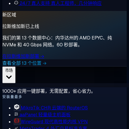
24/7 真人支持
真人工程师，几分钟响应
新区域
拉斯维加斯已上线
我们的第 13 个数据中心：内华达州的 AMD EPYC、纯
NVMe 和 40 Gbps 网络。60 秒部署。
在拉斯维加斯部署 →
查看全部 13 个位置 →
市场
1000+ 应用一键部署，无需配置，省心省力。
安装量最多
MikroTik CHR
云端的 RouterOS
aaPanel
轻量级主机面板
WireGuard
现代高性能内核 VPN
MetaTrader 4
外汇交易标准方案