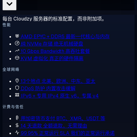
每台 Cloudzy 服务器的标准配置，而非附加项。
性能
AMD EPYC + DDR5
最新一代核心与内存
纯 NVMe 存储
绝无机械硬盘
10 Gbps Bandwidth
高吞吐套餐
KVM 虚拟化
真正的硬件隔离
全球网络
13个地点
北美、欧洲、中东、亚太
DDoS 防护
内置攻击缓解
IPv6 + 专用 IPv4
原生 v6，专属 v4
计费与信任
用加密货币支付
BTC、XMR、USDT 等
14 天退款
全额退款，无需理由
99.95% 正常运行 SLA
我们的正常运行承诺