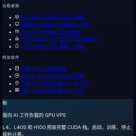
远程桌面
购买 RDP
比较所有 RDP 套餐
美国RDP
美国 IP 的管理员 RDP
Forex RDP
低延迟交易桌面
Botting RDP
全天候运行你的机器人
Linux RDP
Linux 桌面，远程
附加组件
存储 VPS
大磁盘套餐
自定义 ISO
启动你自己的镜像
专用 IPv4
你的专属 IP，不共享
额外 IP
每台服务器多个 IPv4
新
面向 AI 工作负载的 GPU VPS
L4、L40S 和 H100,预装完整 CUDA 栈。启动、训练、停止,
按秒计费。