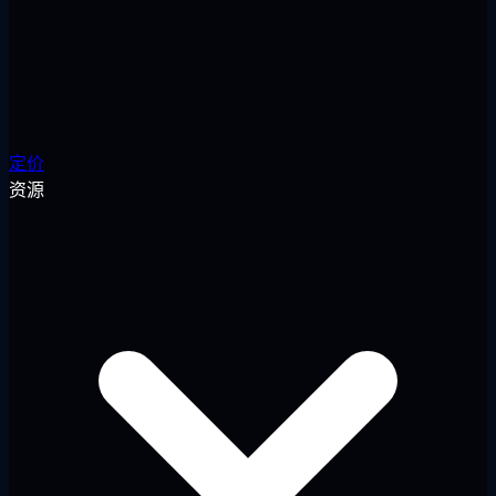
定价
资源