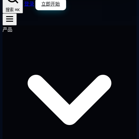
登录
立即开始
⌘K
搜索
产品