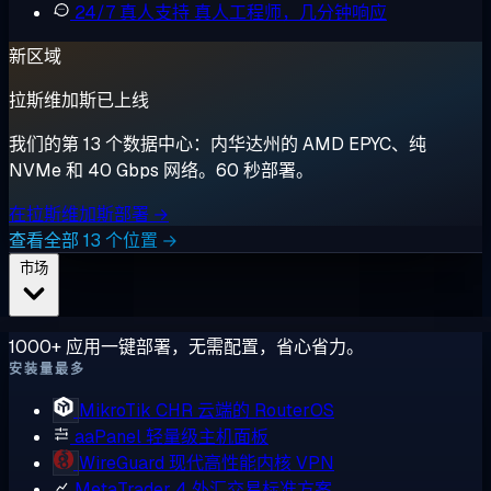
24/7 真人支持
真人工程师，几分钟响应
新区域
拉斯维加斯已上线
我们的第 13 个数据中心：内华达州的 AMD EPYC、纯
NVMe 和 40 Gbps 网络。60 秒部署。
在拉斯维加斯部署 →
查看全部 13 个位置 →
市场
1000+ 应用一键部署，无需配置，省心省力。
安装量最多
MikroTik CHR
云端的 RouterOS
aaPanel
轻量级主机面板
WireGuard
现代高性能内核 VPN
MetaTrader 4
外汇交易标准方案