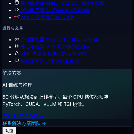
数据库
Postgres、MySQL、MongoDB
代码服务器
浏览器中的 VS Code
n8n
全天候运行的自动化
运行与交易
游戏服务器
Minecraft、CS、ARK 等
外汇与交易
MT5 紧邻你的经纪商
VPN 与隐私
你自己的私有 VPN
远程工作站
永不休眠的桌面
解决方案
AI 训练与推理
60 分钟从想法到上线模型。每个 GPU 档位都预装
PyTorch、CUDA、vLLM 和 TGI 镜像。
查看 AI 工作负载 →
联系解决方案团队 →
功能