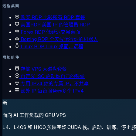
远程桌面
购买 RDP
比较所有 RDP 套餐
美国RDP
美国 IP 的管理员 RDP
Forex RDP
低延迟交易桌面
Botting RDP
全天候运行你的机器人
Linux RDP
Linux 桌面，远程
附加组件
存储 VPS
大磁盘套餐
自定义 ISO
启动你自己的镜像
专用 IPv4
你的专属 IP，不共享
额外 IP
每台服务器多个 IPv4
新
面向 AI 工作负载的 GPU VPS
L4、L40S 和 H100,预装完整 CUDA 栈。启动、训练、停止