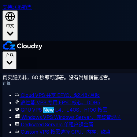
支持
联系销售
中文
产品
真实服务器，60 秒即可部署。没有附加销售迷宫。
计算
Cloud VPS
共享 EPYC，$2.48/月起
高性能 VPS
专用 EPYC 核心，DDR5
GPU VPS
New
L4、L40S、H100 按需
Windows VPS
Windows Server，完整管理员
Dedicated Servers
单租户裸金属
Custom VPS
按需选择 CPU、内存、磁盘