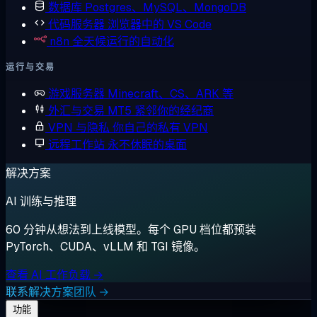
数据库
Postgres、MySQL、MongoDB
代码服务器
浏览器中的 VS Code
n8n
全天候运行的自动化
运行与交易
游戏服务器
Minecraft、CS、ARK 等
外汇与交易
MT5 紧邻你的经纪商
VPN 与隐私
你自己的私有 VPN
远程工作站
永不休眠的桌面
解决方案
AI 训练与推理
60 分钟从想法到上线模型。每个 GPU 档位都预装
PyTorch、CUDA、vLLM 和 TGI 镜像。
查看 AI 工作负载 →
联系解决方案团队 →
功能