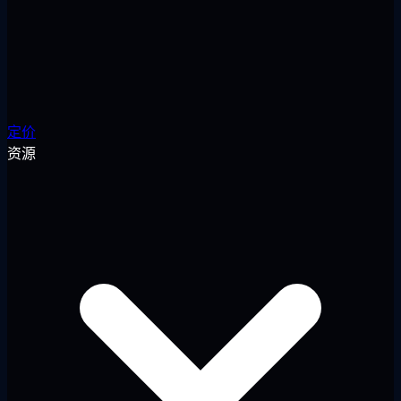
定价
资源