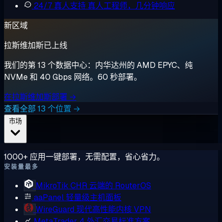
24/7 真人支持
真人工程师，几分钟响应
新区域
拉斯维加斯已上线
我们的第 13 个数据中心：内华达州的 AMD EPYC、纯
NVMe 和 40 Gbps 网络。60 秒部署。
在拉斯维加斯部署 →
查看全部 13 个位置 →
市场
1000+ 应用一键部署，无需配置，省心省力。
安装量最多
MikroTik CHR
云端的 RouterOS
aaPanel
轻量级主机面板
WireGuard
现代高性能内核 VPN
MetaTrader 4
外汇交易标准方案