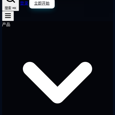
登录
立即开始
⌘K
搜索
产品