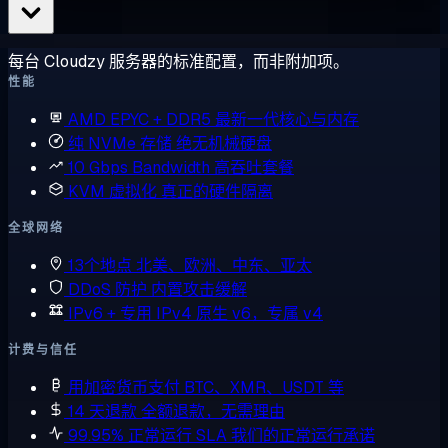
每台 Cloudzy 服务器的标准配置，而非附加项。
性能
AMD EPYC + DDR5
最新一代核心与内存
纯 NVMe 存储
绝无机械硬盘
10 Gbps Bandwidth
高吞吐套餐
KVM 虚拟化
真正的硬件隔离
全球网络
13个地点
北美、欧洲、中东、亚太
DDoS 防护
内置攻击缓解
IPv6 + 专用 IPv4
原生 v6，专属 v4
计费与信任
用加密货币支付
BTC、XMR、USDT 等
14 天退款
全额退款，无需理由
99.95% 正常运行 SLA
我们的正常运行承诺