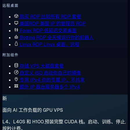
远程桌面
购买 RDP
比较所有 RDP 套餐
美国RDP
美国 IP 的管理员 RDP
Forex RDP
低延迟交易桌面
Botting RDP
全天候运行你的机器人
Linux RDP
Linux 桌面，远程
附加组件
存储 VPS
大磁盘套餐
自定义 ISO
启动你自己的镜像
专用 IPv4
你的专属 IP，不共享
额外 IP
每台服务器多个 IPv4
新
面向 AI 工作负载的 GPU VPS
L4、L40S 和 H100,预装完整 CUDA 栈。启动、训练、停止,
按秒计费。