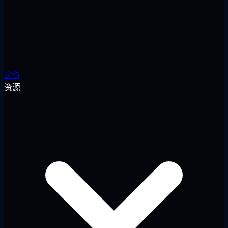
定价
资源