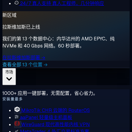
24/7 真人支持
真人工程师，几分钟响应
新区域
拉斯维加斯已上线
我们的第 13 个数据中心：内华达州的 AMD EPYC、纯
NVMe 和 40 Gbps 网络。60 秒部署。
在拉斯维加斯部署 →
查看全部 13 个位置 →
市场
1000+ 应用一键部署，无需配置，省心省力。
安装量最多
MikroTik CHR
云端的 RouterOS
aaPanel
轻量级主机面板
WireGuard
现代高性能内核 VPN
MetaTrader 4
外汇交易标准方案