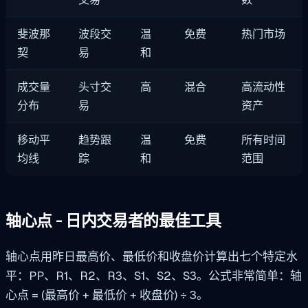
斐波那
波段交
温
免费
热门市场
契
易
和
成交量
头寸交
高
混合
高流动性
分布
易
资产
移动平
趋势跟
温
免费
所有时间
均线
踪
和
范围
轴心点 - 日内交易者的最佳工具
轴心点用昨日最高价、最低价和收盘价计算出七个特定水
平：PP、R1、R2、R3、S1、S2、S3。公式非常简单：轴
心点 = (最高价 + 最低价 + 收盘价) ÷ 3。