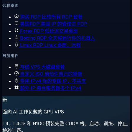
远程桌面
购买 RDP
比较所有 RDP 套餐
美国RDP
美国 IP 的管理员 RDP
Forex RDP
低延迟交易桌面
Botting RDP
全天候运行你的机器人
Linux RDP
Linux 桌面，远程
附加组件
存储 VPS
大磁盘套餐
自定义 ISO
启动你自己的镜像
专用 IPv4
你的专属 IP，不共享
额外 IP
每台服务器多个 IPv4
新
面向 AI 工作负载的 GPU VPS
L4、L40S 和 H100,预装完整 CUDA 栈。启动、训练、停止,
按秒计费。