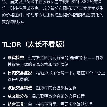
色，而斐波那契水平在波段交易中的61.8%和38.2%关键
位上则往往屡试不爽。成交量分布图揭示了真实买卖发生
的价格区间，移动平均线则构建出随价格走势动态变化的
支撑与阻力。
TL;DR（太长不看版）
现实检查
：没有放之四海而皆准的"最佳"指标——有效
性取决于你的交易风格和市场情绪
日内交易赢家
：枢轴点（顺便说一下，这在每个平台上
都是免费的）
波段交易精选
：趋势中的斐波那契回调
成交量分布
：显示聪明资金真正的交易位置
组合工具
：单一指标不可靠。需要多个确认信号