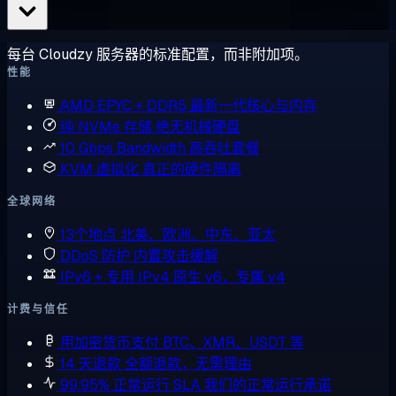
每台 Cloudzy 服务器的标准配置，而非附加项。
性能
AMD EPYC + DDR5
最新一代核心与内存
纯 NVMe 存储
绝无机械硬盘
10 Gbps Bandwidth
高吞吐套餐
KVM 虚拟化
真正的硬件隔离
全球网络
13个地点
北美、欧洲、中东、亚太
DDoS 防护
内置攻击缓解
IPv6 + 专用 IPv4
原生 v6，专属 v4
计费与信任
用加密货币支付
BTC、XMR、USDT 等
14 天退款
全额退款，无需理由
99.95% 正常运行 SLA
我们的正常运行承诺