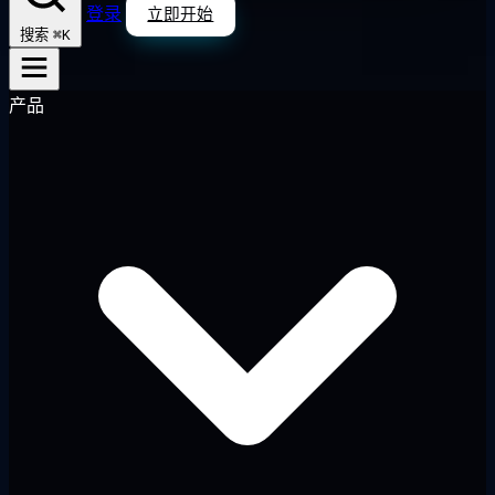
登录
立即开始
⌘K
搜索
产品