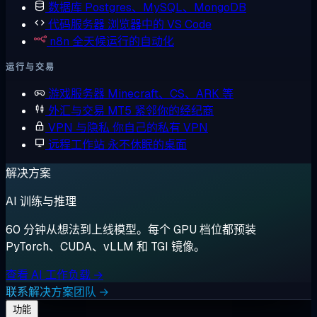
数据库
Postgres、MySQL、MongoDB
代码服务器
浏览器中的 VS Code
n8n
全天候运行的自动化
运行与交易
游戏服务器
Minecraft、CS、ARK 等
外汇与交易
MT5 紧邻你的经纪商
VPN 与隐私
你自己的私有 VPN
远程工作站
永不休眠的桌面
解决方案
AI 训练与推理
60 分钟从想法到上线模型。每个 GPU 档位都预装
PyTorch、CUDA、vLLM 和 TGI 镜像。
查看 AI 工作负载 →
联系解决方案团队 →
功能