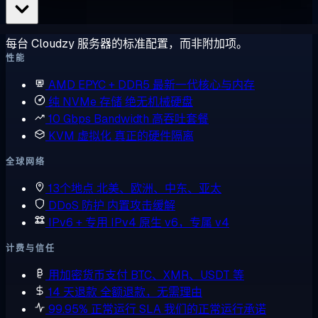
每台 Cloudzy 服务器的标准配置，而非附加项。
性能
AMD EPYC + DDR5
最新一代核心与内存
纯 NVMe 存储
绝无机械硬盘
10 Gbps Bandwidth
高吞吐套餐
KVM 虚拟化
真正的硬件隔离
全球网络
13个地点
北美、欧洲、中东、亚太
DDoS 防护
内置攻击缓解
IPv6 + 专用 IPv4
原生 v6，专属 v4
计费与信任
用加密货币支付
BTC、XMR、USDT 等
14 天退款
全额退款，无需理由
99.95% 正常运行 SLA
我们的正常运行承诺