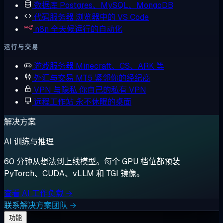
数据库
Postgres、MySQL、MongoDB
代码服务器
浏览器中的 VS Code
n8n
全天候运行的自动化
运行与交易
游戏服务器
Minecraft、CS、ARK 等
外汇与交易
MT5 紧邻你的经纪商
VPN 与隐私
你自己的私有 VPN
远程工作站
永不休眠的桌面
解决方案
AI 训练与推理
60 分钟从想法到上线模型。每个 GPU 档位都预装
PyTorch、CUDA、vLLM 和 TGI 镜像。
查看 AI 工作负载 →
联系解决方案团队 →
功能