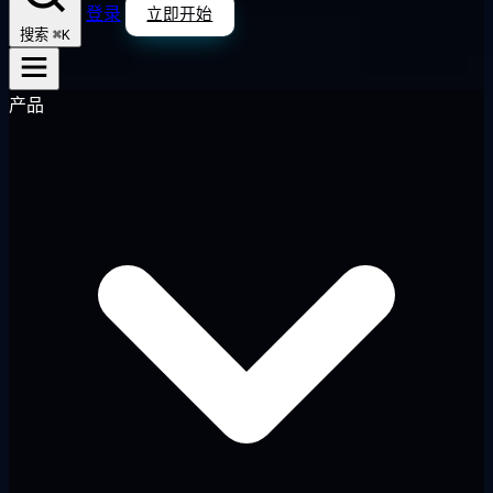
登录
立即开始
⌘K
搜索
产品