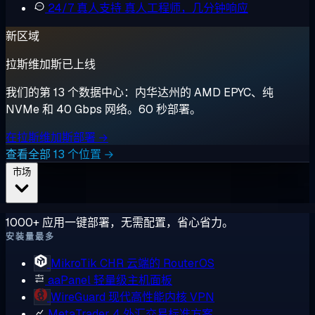
24/7 真人支持
真人工程师，几分钟响应
新区域
拉斯维加斯已上线
我们的第 13 个数据中心：内华达州的 AMD EPYC、纯
NVMe 和 40 Gbps 网络。60 秒部署。
在拉斯维加斯部署 →
查看全部 13 个位置 →
市场
1000+ 应用一键部署，无需配置，省心省力。
安装量最多
MikroTik CHR
云端的 RouterOS
aaPanel
轻量级主机面板
WireGuard
现代高性能内核 VPN
MetaTrader 4
外汇交易标准方案