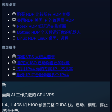
远程桌面
购买 RDP
比较所有 RDP 套餐
美国RDP
美国 IP 的管理员 RDP
Forex RDP
低延迟交易桌面
Botting RDP
全天候运行你的机器人
Linux RDP
Linux 桌面，远程
附加组件
存储 VPS
大磁盘套餐
自定义 ISO
启动你自己的镜像
专用 IPv4
你的专属 IP，不共享
额外 IP
每台服务器多个 IPv4
新
面向 AI 工作负载的 GPU VPS
L4、L40S 和 H100,预装完整 CUDA 栈。启动、训练、停止,
按秒计费。