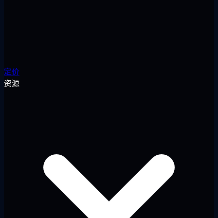
定价
资源