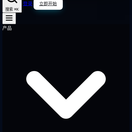
登录
立即开始
⌘K
搜索
产品