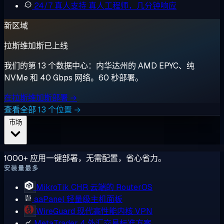
24/7 真人支持
真人工程师，几分钟响应
新区域
拉斯维加斯已上线
我们的第 13 个数据中心：内华达州的 AMD EPYC、纯
NVMe 和 40 Gbps 网络。60 秒部署。
在拉斯维加斯部署 →
查看全部 13 个位置 →
市场
1000+ 应用一键部署，无需配置，省心省力。
安装量最多
MikroTik CHR
云端的 RouterOS
aaPanel
轻量级主机面板
WireGuard
现代高性能内核 VPN
MetaTrader 4
外汇交易标准方案