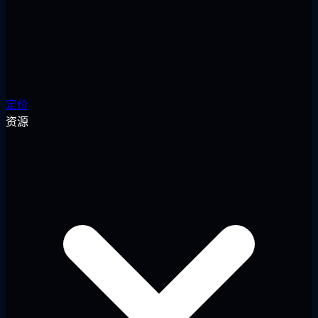
定价
资源