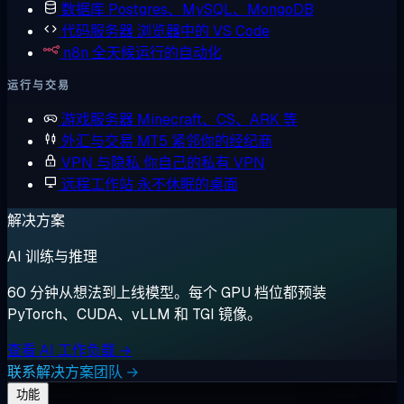
数据库
Postgres、MySQL、MongoDB
代码服务器
浏览器中的 VS Code
n8n
全天候运行的自动化
运行与交易
游戏服务器
Minecraft、CS、ARK 等
外汇与交易
MT5 紧邻你的经纪商
VPN 与隐私
你自己的私有 VPN
远程工作站
永不休眠的桌面
解决方案
AI 训练与推理
60 分钟从想法到上线模型。每个 GPU 档位都预装
PyTorch、CUDA、vLLM 和 TGI 镜像。
查看 AI 工作负载 →
联系解决方案团队 →
功能