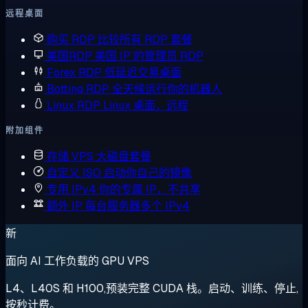
远程桌面
购买 RDP
比较所有 RDP 套餐
美国RDP
美国 IP 的管理员 RDP
Forex RDP
低延迟交易桌面
Botting RDP
全天候运行你的机器人
Linux RDP
Linux 桌面，远程
附加组件
存储 VPS
大磁盘套餐
自定义 ISO
启动你自己的镜像
专用 IPv4
你的专属 IP，不共享
额外 IP
每台服务器多个 IPv4
新
面向 AI 工作负载的 GPU VPS
L4、L40S 和 H100,预装完整 CUDA 栈。启动、训练、停止,
按秒计费。