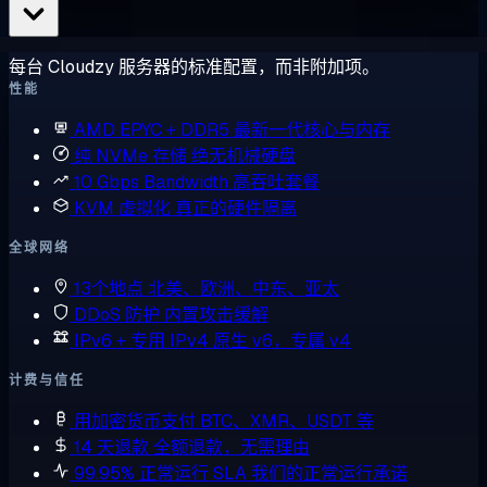
每台 Cloudzy 服务器的标准配置，而非附加项。
性能
AMD EPYC + DDR5
最新一代核心与内存
纯 NVMe 存储
绝无机械硬盘
10 Gbps Bandwidth
高吞吐套餐
KVM 虚拟化
真正的硬件隔离
全球网络
13个地点
北美、欧洲、中东、亚太
DDoS 防护
内置攻击缓解
IPv6 + 专用 IPv4
原生 v6，专属 v4
计费与信任
用加密货币支付
BTC、XMR、USDT 等
14 天退款
全额退款，无需理由
99.95% 正常运行 SLA
我们的正常运行承诺