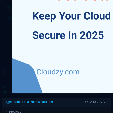
23 of 95 articles
SECURITY & NETWORKING
←
Previous