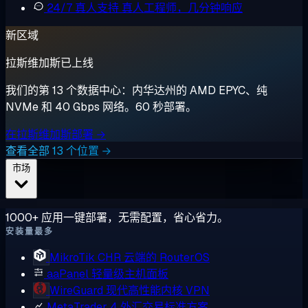
24/7 真人支持
真人工程师，几分钟响应
新区域
拉斯维加斯已上线
我们的第 13 个数据中心：内华达州的 AMD EPYC、纯
NVMe 和 40 Gbps 网络。60 秒部署。
在拉斯维加斯部署 →
查看全部 13 个位置 →
市场
1000+ 应用一键部署，无需配置，省心省力。
安装量最多
MikroTik CHR
云端的 RouterOS
aaPanel
轻量级主机面板
WireGuard
现代高性能内核 VPN
MetaTrader 4
外汇交易标准方案