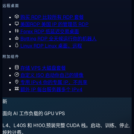
远程桌面
购买 RDP
比较所有 RDP 套餐
美国RDP
美国 IP 的管理员 RDP
Forex RDP
低延迟交易桌面
Botting RDP
全天候运行你的机器人
Linux RDP
Linux 桌面，远程
附加组件
存储 VPS
大磁盘套餐
自定义 ISO
启动你自己的镜像
专用 IPv4
你的专属 IP，不共享
额外 IP
每台服务器多个 IPv4
新
面向 AI 工作负载的 GPU VPS
L4、L40S 和 H100,预装完整 CUDA 栈。启动、训练、停止,
按秒计费。