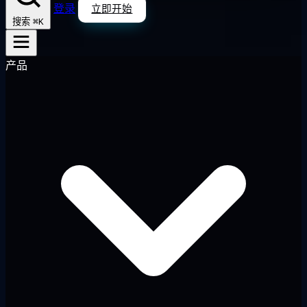
登录
立即开始
⌘K
搜索
产品