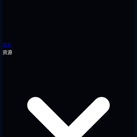
定价
资源