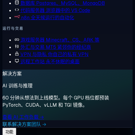
数据库
Postgres、MySQL、MongoDB
代码服务器
浏览器中的 VS Code
n8n
全天候运行的自动化
运行与交易
游戏服务器
Minecraft、CS、ARK 等
外汇与交易
MT5 紧邻你的经纪商
VPN 与隐私
你自己的私有 VPN
远程工作站
永不休眠的桌面
解决方案
AI 训练与推理
60 分钟从想法到上线模型。每个 GPU 档位都预装
PyTorch、CUDA、vLLM 和 TGI 镜像。
查看 AI 工作负载 →
联系解决方案团队 →
功能