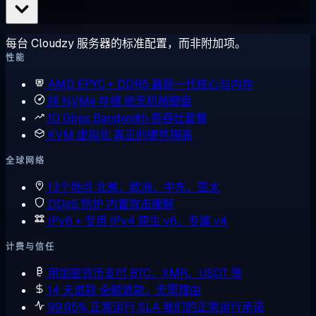
每台 Cloudzy 服务器的标准配置，而非附加项。
性能
AMD EPYC + DDR5
最新一代核心与内存
纯 NVMe 存储
绝无机械硬盘
10 Gbps Bandwidth
高吞吐套餐
KVM 虚拟化
真正的硬件隔离
全球网络
13个地点
北美、欧洲、中东、亚太
DDoS 防护
内置攻击缓解
IPv6 + 专用 IPv4
原生 v6，专属 v4
计费与信任
用加密货币支付
BTC、XMR、USDT 等
14 天退款
全额退款，无需理由
99.95% 正常运行 SLA
我们的正常运行承诺