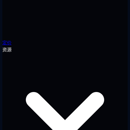
定价
资源