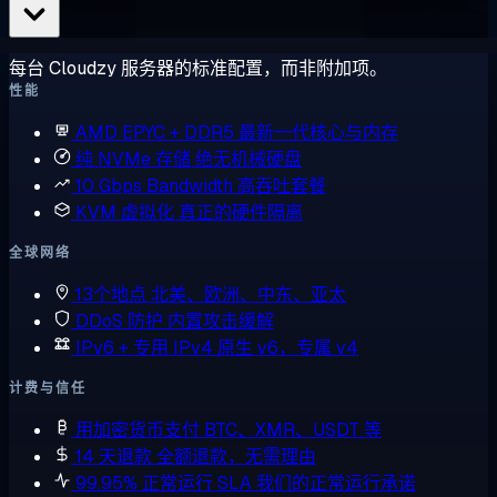
每台 Cloudzy 服务器的标准配置，而非附加项。
性能
AMD EPYC + DDR5
最新一代核心与内存
纯 NVMe 存储
绝无机械硬盘
10 Gbps Bandwidth
高吞吐套餐
KVM 虚拟化
真正的硬件隔离
全球网络
13个地点
北美、欧洲、中东、亚太
DDoS 防护
内置攻击缓解
IPv6 + 专用 IPv4
原生 v6，专属 v4
计费与信任
用加密货币支付
BTC、XMR、USDT 等
14 天退款
全额退款，无需理由
99.95% 正常运行 SLA
我们的正常运行承诺