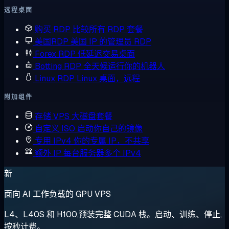
远程桌面
购买 RDP
比较所有 RDP 套餐
美国RDP
美国 IP 的管理员 RDP
Forex RDP
低延迟交易桌面
Botting RDP
全天候运行你的机器人
Linux RDP
Linux 桌面，远程
附加组件
存储 VPS
大磁盘套餐
自定义 ISO
启动你自己的镜像
专用 IPv4
你的专属 IP，不共享
额外 IP
每台服务器多个 IPv4
新
面向 AI 工作负载的 GPU VPS
L4、L40S 和 H100,预装完整 CUDA 栈。启动、训练、停止,
按秒计费。