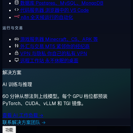
数据库
Postgres、MySQL、MongoDB
代码服务器
浏览器中的 VS Code
n8n
全天候运行的自动化
运行与交易
游戏服务器
Minecraft、CS、ARK 等
外汇与交易
MT5 紧邻你的经纪商
VPN 与隐私
你自己的私有 VPN
远程工作站
永不休眠的桌面
解决方案
AI 训练与推理
60 分钟从想法到上线模型。每个 GPU 档位都预装
PyTorch、CUDA、vLLM 和 TGI 镜像。
查看 AI 工作负载 →
联系解决方案团队 →
功能