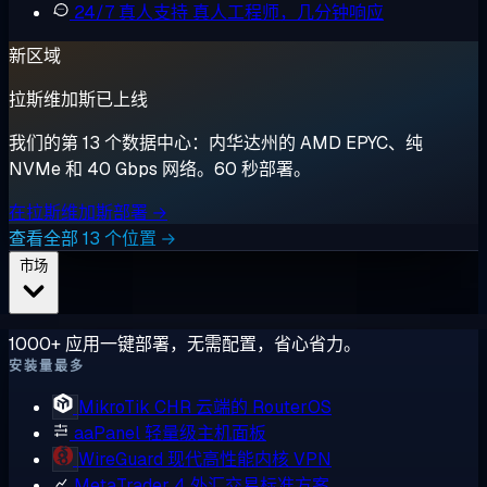
24/7 真人支持
真人工程师，几分钟响应
新区域
拉斯维加斯已上线
我们的第 13 个数据中心：内华达州的 AMD EPYC、纯
NVMe 和 40 Gbps 网络。60 秒部署。
在拉斯维加斯部署 →
查看全部 13 个位置 →
市场
1000+ 应用一键部署，无需配置，省心省力。
安装量最多
MikroTik CHR
云端的 RouterOS
aaPanel
轻量级主机面板
WireGuard
现代高性能内核 VPN
MetaTrader 4
外汇交易标准方案