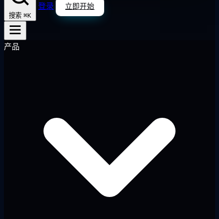
登录
立即开始
⌘K
搜索
产品