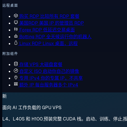
远程桌面
购买 RDP
比较所有 RDP 套餐
美国RDP
美国 IP 的管理员 RDP
Forex RDP
低延迟交易桌面
Botting RDP
全天候运行你的机器人
Linux RDP
Linux 桌面，远程
附加组件
存储 VPS
大磁盘套餐
自定义 ISO
启动你自己的镜像
专用 IPv4
你的专属 IP，不共享
额外 IP
每台服务器多个 IPv4
新
面向 AI 工作负载的 GPU VPS
L4、L40S 和 H100,预装完整 CUDA 栈。启动、训练、停止