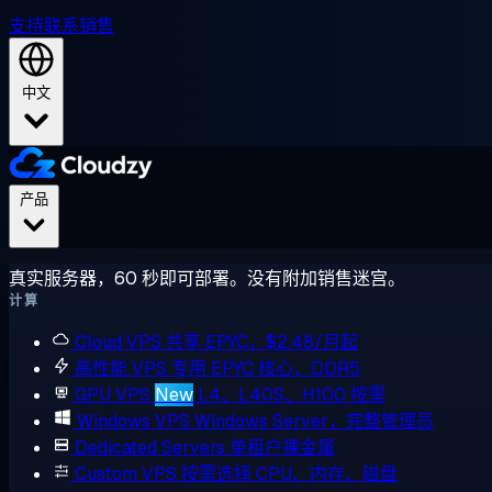
支持
联系销售
中文
产品
真实服务器，60 秒即可部署。没有附加销售迷宫。
计算
Cloud VPS
共享 EPYC，$2.48/月起
高性能 VPS
专用 EPYC 核心，DDR5
GPU VPS
New
L4、L40S、H100 按需
Windows VPS
Windows Server，完整管理员
Dedicated Servers
单租户裸金属
Custom VPS
按需选择 CPU、内存、磁盘