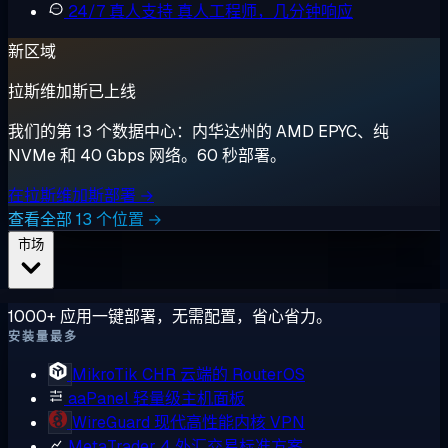
24/7 真人支持
真人工程师，几分钟响应
新区域
拉斯维加斯已上线
我们的第 13 个数据中心：内华达州的 AMD EPYC、纯
NVMe 和 40 Gbps 网络。60 秒部署。
在拉斯维加斯部署 →
查看全部 13 个位置 →
市场
1000+ 应用一键部署，无需配置，省心省力。
安装量最多
MikroTik CHR
云端的 RouterOS
aaPanel
轻量级主机面板
WireGuard
现代高性能内核 VPN
MetaTrader 4
外汇交易标准方案