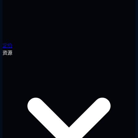
定价
资源