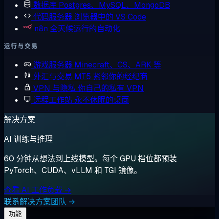
数据库
Postgres、MySQL、MongoDB
代码服务器
浏览器中的 VS Code
n8n
全天候运行的自动化
运行与交易
游戏服务器
Minecraft、CS、ARK 等
外汇与交易
MT5 紧邻你的经纪商
VPN 与隐私
你自己的私有 VPN
远程工作站
永不休眠的桌面
解决方案
AI 训练与推理
60 分钟从想法到上线模型。每个 GPU 档位都预装
PyTorch、CUDA、vLLM 和 TGI 镜像。
查看 AI 工作负载 →
联系解决方案团队 →
功能