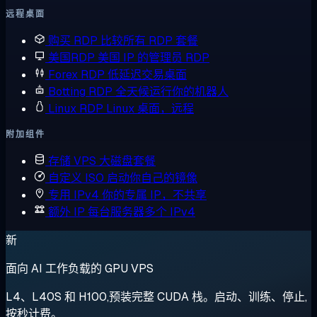
远程桌面
购买 RDP
比较所有 RDP 套餐
美国RDP
美国 IP 的管理员 RDP
Forex RDP
低延迟交易桌面
Botting RDP
全天候运行你的机器人
Linux RDP
Linux 桌面，远程
附加组件
存储 VPS
大磁盘套餐
自定义 ISO
启动你自己的镜像
专用 IPv4
你的专属 IP，不共享
额外 IP
每台服务器多个 IPv4
新
面向 AI 工作负载的 GPU VPS
L4、L40S 和 H100,预装完整 CUDA 栈。启动、训练、停止,
按秒计费。