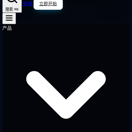
登录
立即开始
⌘K
搜索
产品