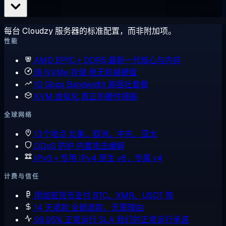
每台 Cloudzy 服务器的标准配置，而非附加项。
性能
AMD EPYC + DDR5
最新一代核心与内存
纯 NVMe 存储
绝无机械硬盘
10 Gbps Bandwidth
高吞吐套餐
KVM 虚拟化
真正的硬件隔离
全球网络
13个地点
北美、欧洲、中东、亚太
DDoS 防护
内置攻击缓解
IPv6 + 专用 IPv4
原生 v6，专属 v4
计费与信任
用加密货币支付
BTC、XMR、USDT 等
14 天退款
全额退款，无需理由
99.95% 正常运行 SLA
我们的正常运行承诺