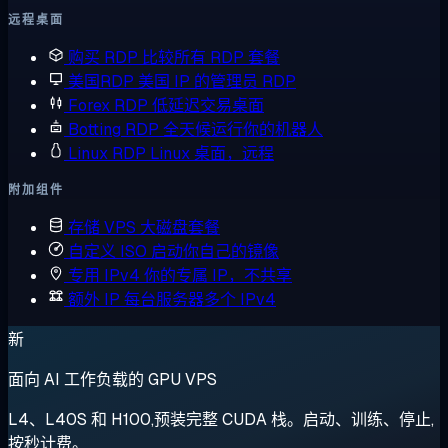
远程桌面
购买 RDP
比较所有 RDP 套餐
美国RDP
美国 IP 的管理员 RDP
Forex RDP
低延迟交易桌面
Botting RDP
全天候运行你的机器人
Linux RDP
Linux 桌面，远程
附加组件
存储 VPS
大磁盘套餐
自定义 ISO
启动你自己的镜像
专用 IPv4
你的专属 IP，不共享
额外 IP
每台服务器多个 IPv4
新
面向 AI 工作负载的 GPU VPS
L4、L40S 和 H100,预装完整 CUDA 栈。启动、训练、停止,
按秒计费。