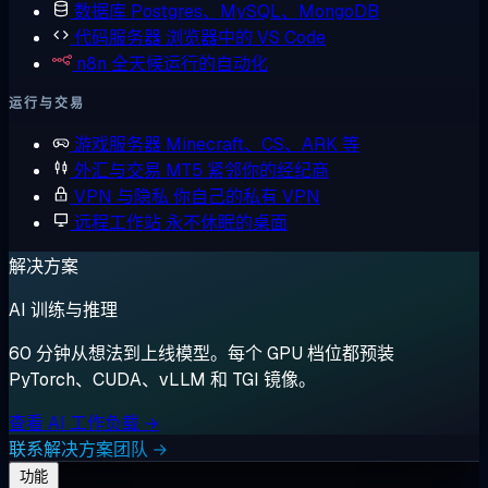
数据库
Postgres、MySQL、MongoDB
代码服务器
浏览器中的 VS Code
n8n
全天候运行的自动化
运行与交易
游戏服务器
Minecraft、CS、ARK 等
外汇与交易
MT5 紧邻你的经纪商
VPN 与隐私
你自己的私有 VPN
远程工作站
永不休眠的桌面
解决方案
AI 训练与推理
60 分钟从想法到上线模型。每个 GPU 档位都预装
PyTorch、CUDA、vLLM 和 TGI 镜像。
查看 AI 工作负载 →
联系解决方案团队 →
功能