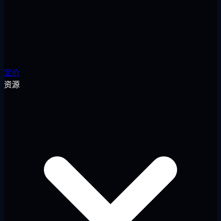
定价
资源