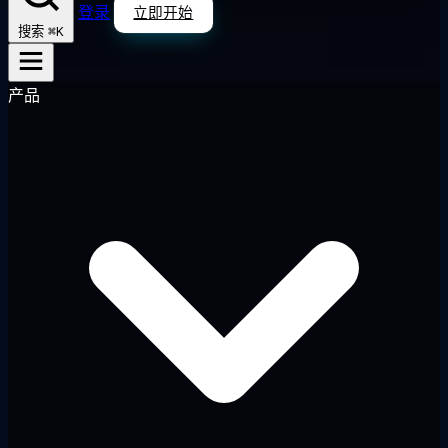
登录
立即开始
⌘K
搜索
产品