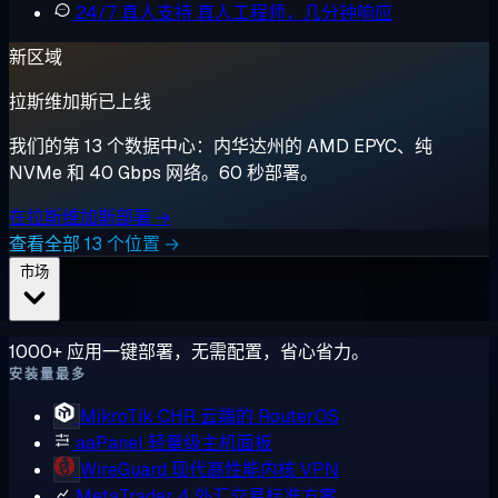
24/7 真人支持
真人工程师，几分钟响应
新区域
拉斯维加斯已上线
我们的第 13 个数据中心：内华达州的 AMD EPYC、纯
NVMe 和 40 Gbps 网络。60 秒部署。
在拉斯维加斯部署 →
查看全部 13 个位置 →
市场
1000+ 应用一键部署，无需配置，省心省力。
安装量最多
MikroTik CHR
云端的 RouterOS
aaPanel
轻量级主机面板
WireGuard
现代高性能内核 VPN
MetaTrader 4
外汇交易标准方案