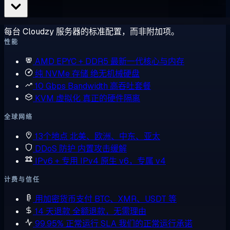
每台 Cloudzy 服务器的标准配置，而非附加项。
性能
AMD EPYC + DDR5
最新一代核心与内存
纯 NVMe 存储
绝无机械硬盘
10 Gbps Bandwidth
高吞吐套餐
KVM 虚拟化
真正的硬件隔离
全球网络
13个地点
北美、欧洲、中东、亚太
DDoS 防护
内置攻击缓解
IPv6 + 专用 IPv4
原生 v6，专属 v4
计费与信任
用加密货币支付
BTC、XMR、USDT 等
14 天退款
全额退款，无需理由
99.95% 正常运行 SLA
我们的正常运行承诺