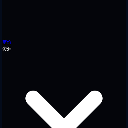
定价
资源