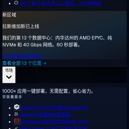
24/7 真人支持
真人工程师，几分钟响应
新区域
拉斯维加斯已上线
我们的第 13 个数据中心：内华达州的 AMD EPYC、纯
NVMe 和 40 Gbps 网络。60 秒部署。
在拉斯维加斯部署 →
查看全部 13 个位置 →
市场
1000+ 应用一键部署，无需配置，省心省力。
安装量最多
MikroTik CHR
云端的 RouterOS
aaPanel
轻量级主机面板
WireGuard
现代高性能内核 VPN
MetaTrader 4
外汇交易标准方案