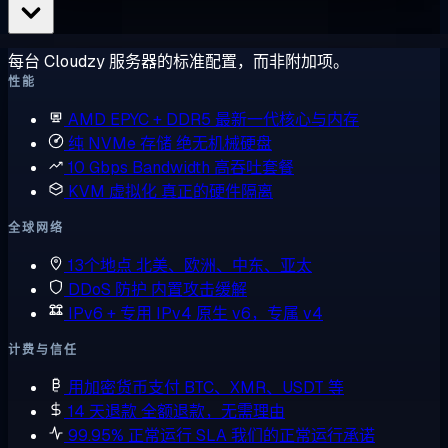
每台 Cloudzy 服务器的标准配置，而非附加项。
性能
AMD EPYC + DDR5
最新一代核心与内存
纯 NVMe 存储
绝无机械硬盘
10 Gbps Bandwidth
高吞吐套餐
KVM 虚拟化
真正的硬件隔离
全球网络
13个地点
北美、欧洲、中东、亚太
DDoS 防护
内置攻击缓解
IPv6 + 专用 IPv4
原生 v6，专属 v4
计费与信任
用加密货币支付
BTC、XMR、USDT 等
14 天退款
全额退款，无需理由
99.95% 正常运行 SLA
我们的正常运行承诺