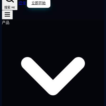
登录
立即开始
⌘K
搜索
产品