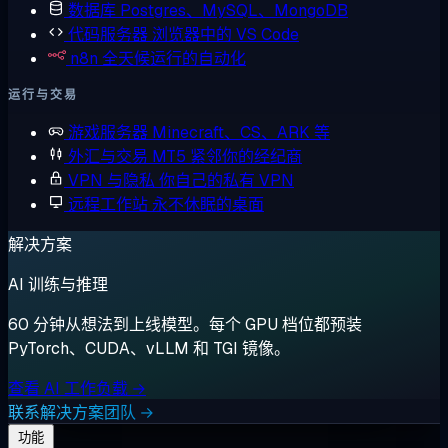
数据库
Postgres、MySQL、MongoDB
代码服务器
浏览器中的 VS Code
n8n
全天候运行的自动化
运行与交易
游戏服务器
Minecraft、CS、ARK 等
外汇与交易
MT5 紧邻你的经纪商
VPN 与隐私
你自己的私有 VPN
远程工作站
永不休眠的桌面
解决方案
AI 训练与推理
60 分钟从想法到上线模型。每个 GPU 档位都预装
PyTorch、CUDA、vLLM 和 TGI 镜像。
查看 AI 工作负载 →
联系解决方案团队 →
功能