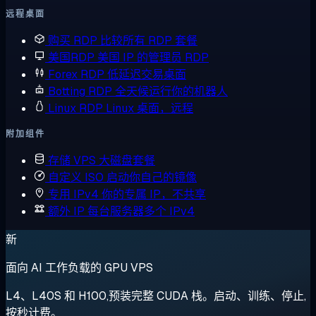
远程桌面
购买 RDP
比较所有 RDP 套餐
美国RDP
美国 IP 的管理员 RDP
Forex RDP
低延迟交易桌面
Botting RDP
全天候运行你的机器人
Linux RDP
Linux 桌面，远程
附加组件
存储 VPS
大磁盘套餐
自定义 ISO
启动你自己的镜像
专用 IPv4
你的专属 IP，不共享
额外 IP
每台服务器多个 IPv4
新
面向 AI 工作负载的 GPU VPS
L4、L40S 和 H100,预装完整 CUDA 栈。启动、训练、停止,
按秒计费。