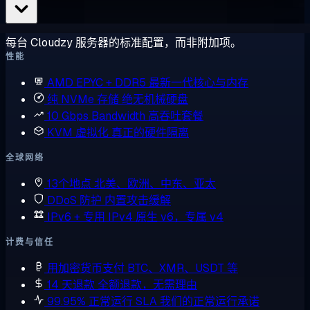
每台 Cloudzy 服务器的标准配置，而非附加项。
性能
AMD EPYC + DDR5
最新一代核心与内存
纯 NVMe 存储
绝无机械硬盘
10 Gbps Bandwidth
高吞吐套餐
KVM 虚拟化
真正的硬件隔离
全球网络
13个地点
北美、欧洲、中东、亚太
DDoS 防护
内置攻击缓解
IPv6 + 专用 IPv4
原生 v6，专属 v4
计费与信任
用加密货币支付
BTC、XMR、USDT 等
14 天退款
全额退款，无需理由
99.95% 正常运行 SLA
我们的正常运行承诺