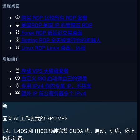
远程桌面
购买 RDP
比较所有 RDP 套餐
美国RDP
美国 IP 的管理员 RDP
Forex RDP
低延迟交易桌面
Botting RDP
全天候运行你的机器人
Linux RDP
Linux 桌面，远程
附加组件
存储 VPS
大磁盘套餐
自定义 ISO
启动你自己的镜像
专用 IPv4
你的专属 IP，不共享
额外 IP
每台服务器多个 IPv4
新
面向 AI 工作负载的 GPU VPS
L4、L40S 和 H100,预装完整 CUDA 栈。启动、训练、停止,
按秒计费。