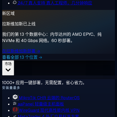
24/7 真人支持
真人工程师，几分钟响应
新区域
拉斯维加斯已上线
我们的第 13 个数据中心：内华达州的 AMD EPYC、纯
NVMe 和 40 Gbps 网络。60 秒部署。
在拉斯维加斯部署 →
查看全部 13 个位置 →
市场
1000+ 应用一键部署，无需配置，省心省力。
安装量最多
MikroTik CHR
云端的 RouterOS
aaPanel
轻量级主机面板
WireGuard
现代高性能内核 VPN
MetaTrader 4
外汇交易标准方案