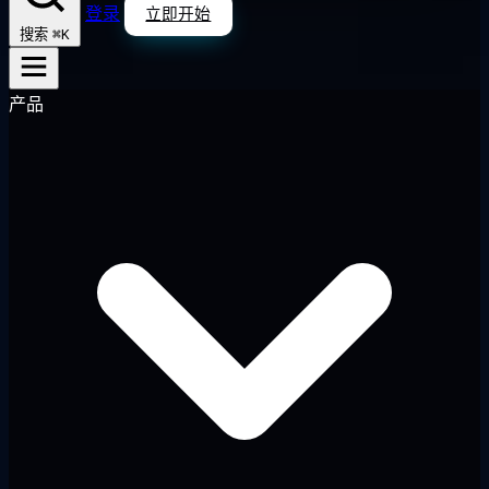
登录
立即开始
⌘K
搜索
产品