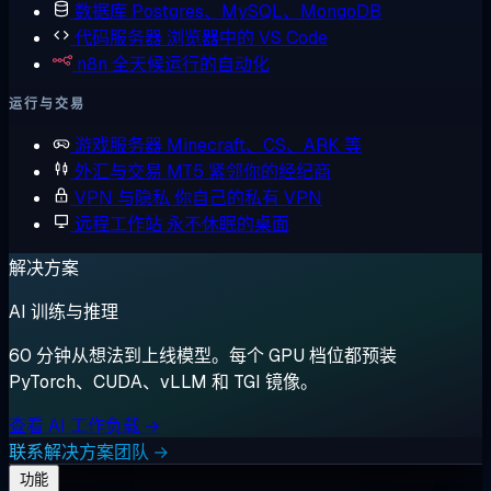
数据库
Postgres、MySQL、MongoDB
代码服务器
浏览器中的 VS Code
n8n
全天候运行的自动化
运行与交易
游戏服务器
Minecraft、CS、ARK 等
外汇与交易
MT5 紧邻你的经纪商
VPN 与隐私
你自己的私有 VPN
远程工作站
永不休眠的桌面
解决方案
AI 训练与推理
60 分钟从想法到上线模型。每个 GPU 档位都预装
PyTorch、CUDA、vLLM 和 TGI 镜像。
查看 AI 工作负载 →
联系解决方案团队 →
功能