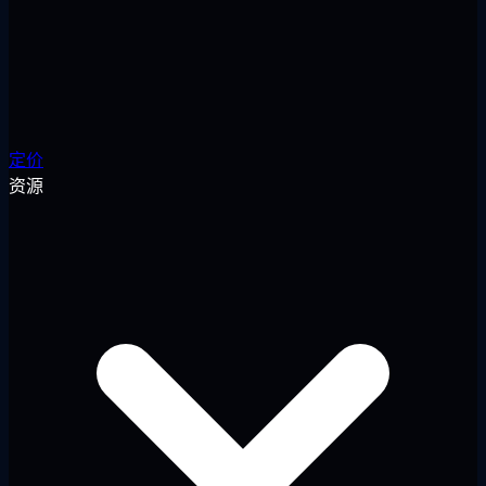
定价
资源