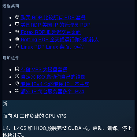
远程桌面
购买 RDP
比较所有 RDP 套餐
美国RDP
美国 IP 的管理员 RDP
Forex RDP
低延迟交易桌面
Botting RDP
全天候运行你的机器人
Linux RDP
Linux 桌面，远程
附加组件
存储 VPS
大磁盘套餐
自定义 ISO
启动你自己的镜像
专用 IPv4
你的专属 IP，不共享
额外 IP
每台服务器多个 IPv4
新
面向 AI 工作负载的 GPU VPS
L4、L40S 和 H100,预装完整 CUDA 栈。启动、训练、停止,
按秒计费。