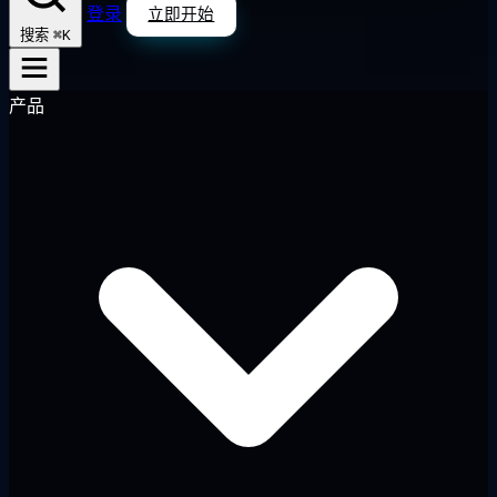
登录
立即开始
⌘K
搜索
产品