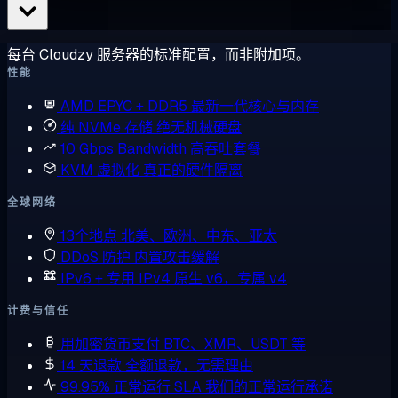
每台 Cloudzy 服务器的标准配置，而非附加项。
性能
AMD EPYC + DDR5
最新一代核心与内存
纯 NVMe 存储
绝无机械硬盘
10 Gbps Bandwidth
高吞吐套餐
KVM 虚拟化
真正的硬件隔离
全球网络
13个地点
北美、欧洲、中东、亚太
DDoS 防护
内置攻击缓解
IPv6 + 专用 IPv4
原生 v6，专属 v4
计费与信任
用加密货币支付
BTC、XMR、USDT 等
14 天退款
全额退款，无需理由
99.95% 正常运行 SLA
我们的正常运行承诺