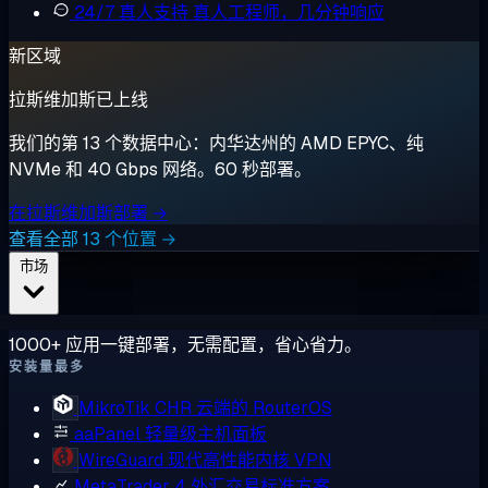
24/7 真人支持
真人工程师，几分钟响应
新区域
拉斯维加斯已上线
我们的第 13 个数据中心：内华达州的 AMD EPYC、纯
NVMe 和 40 Gbps 网络。60 秒部署。
在拉斯维加斯部署 →
查看全部 13 个位置 →
市场
1000+ 应用一键部署，无需配置，省心省力。
安装量最多
MikroTik CHR
云端的 RouterOS
aaPanel
轻量级主机面板
WireGuard
现代高性能内核 VPN
MetaTrader 4
外汇交易标准方案