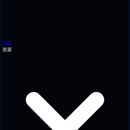
定价
资源