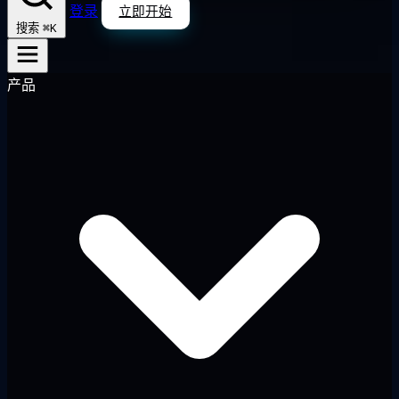
登录
立即开始
⌘K
搜索
产品