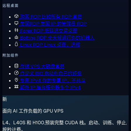
远程桌面
购买 RDP
比较所有 RDP 套餐
美国RDP
美国 IP 的管理员 RDP
Forex RDP
低延迟交易桌面
Botting RDP
全天候运行你的机器人
Linux RDP
Linux 桌面，远程
附加组件
存储 VPS
大磁盘套餐
自定义 ISO
启动你自己的镜像
专用 IPv4
你的专属 IP，不共享
额外 IP
每台服务器多个 IPv4
新
面向 AI 工作负载的 GPU VPS
L4、L40S 和 H100,预装完整 CUDA 栈。启动、训练、停止,
按秒计费。