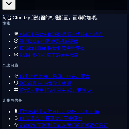
每台 Cloudzy 服务器的标准配置，而非附加项。
性能
AMD EPYC + DDR5
最新一代核心与内存
纯 NVMe 存储
绝无机械硬盘
10 Gbps Bandwidth
高吞吐套餐
KVM 虚拟化
真正的硬件隔离
全球网络
13个地点
北美、欧洲、中东、亚太
DDoS 防护
内置攻击缓解
IPv6 + 专用 IPv4
原生 v6，专属 v4
计费与信任
用加密货币支付
BTC、XMR、USDT 等
14 天退款
全额退款，无需理由
99.95% 正常运行 SLA
我们的正常运行承诺