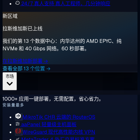
24/7 真人支持
真人工程师，几分钟响应
新区域
拉斯维加斯已上线
我们的第 13 个数据中心：内华达州的 AMD EPYC、纯
NVMe 和 40 Gbps 网络。60 秒部署。
在拉斯维加斯部署 →
查看全部 13 个位置 →
市场
1000+ 应用一键部署，无需配置，省心省力。
安装量最多
MikroTik CHR
云端的 RouterOS
aaPanel
轻量级主机面板
WireGuard
现代高性能内核 VPN
MetaTrader 4
外汇交易标准方案