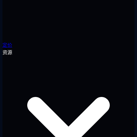
定价
资源