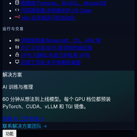
数据库
Postgres、MySQL、MongoDB
代码服务器
浏览器中的 VS Code
n8n
全天候运行的自动化
运行与交易
游戏服务器
Minecraft、CS、ARK 等
外汇与交易
MT5 紧邻你的经纪商
VPN 与隐私
你自己的私有 VPN
远程工作站
永不休眠的桌面
解决方案
AI 训练与推理
60 分钟从想法到上线模型。每个 GPU 档位都预装
PyTorch、CUDA、vLLM 和 TGI 镜像。
查看 AI 工作负载 →
联系解决方案团队 →
功能