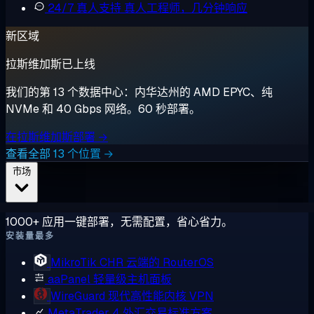
24/7 真人支持
真人工程师，几分钟响应
新区域
拉斯维加斯已上线
我们的第 13 个数据中心：内华达州的 AMD EPYC、纯
NVMe 和 40 Gbps 网络。60 秒部署。
在拉斯维加斯部署 →
查看全部 13 个位置 →
市场
1000+ 应用一键部署，无需配置，省心省力。
安装量最多
MikroTik CHR
云端的 RouterOS
aaPanel
轻量级主机面板
WireGuard
现代高性能内核 VPN
MetaTrader 4
外汇交易标准方案