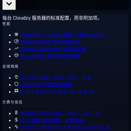
每台 Cloudzy 服务器的标准配置，而非附加项。
性能
AMD EPYC + DDR5
最新一代核心与内存
纯 NVMe 存储
绝无机械硬盘
10 Gbps Bandwidth
高吞吐套餐
KVM 虚拟化
真正的硬件隔离
全球网络
13个地点
北美、欧洲、中东、亚太
DDoS 防护
内置攻击缓解
IPv6 + 专用 IPv4
原生 v6，专属 v4
计费与信任
用加密货币支付
BTC、XMR、USDT 等
14 天退款
全额退款，无需理由
99.95% 正常运行 SLA
我们的正常运行承诺