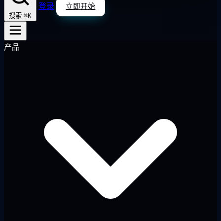
登录
立即开始
⌘K
搜索
产品