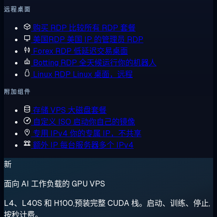
远程桌面
购买 RDP
比较所有 RDP 套餐
美国RDP
美国 IP 的管理员 RDP
Forex RDP
低延迟交易桌面
Botting RDP
全天候运行你的机器人
Linux RDP
Linux 桌面，远程
附加组件
存储 VPS
大磁盘套餐
自定义 ISO
启动你自己的镜像
专用 IPv4
你的专属 IP，不共享
额外 IP
每台服务器多个 IPv4
新
面向 AI 工作负载的 GPU VPS
L4、L40S 和 H100,预装完整 CUDA 栈。启动、训练、停止,
按秒计费。