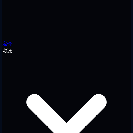
定价
资源