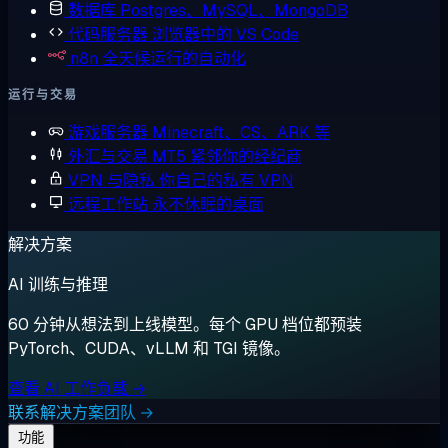
数据库
Postgres、MySQL、MongoDB
代码服务器
浏览器中的 VS Code
n8n
全天候运行的自动化
运行与交易
游戏服务器
Minecraft、CS、ARK 等
外汇与交易
MT5 紧邻你的经纪商
VPN 与隐私
你自己的私有 VPN
远程工作站
永不休眠的桌面
解决方案
AI 训练与推理
60 分钟从想法到上线模型。每个 GPU 档位都预装
PyTorch、CUDA、vLLM 和 TGI 镜像。
查看 AI 工作负载 →
联系解决方案团队 →
功能