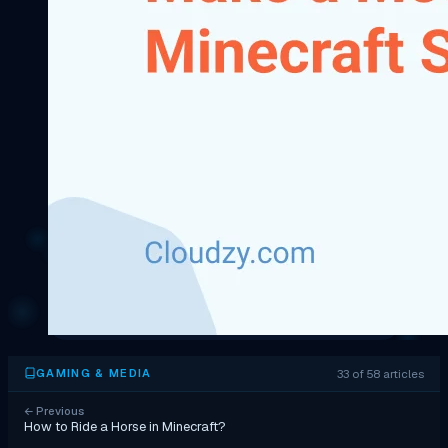
33 of 58 articles
GAMING & MEDIA
←
Previous
How to Ride a Horse in Minecraft?