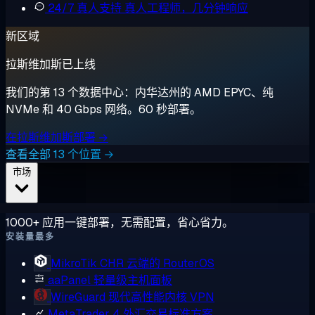
24/7 真人支持
真人工程师，几分钟响应
新区域
拉斯维加斯已上线
我们的第 13 个数据中心：内华达州的 AMD EPYC、纯
NVMe 和 40 Gbps 网络。60 秒部署。
在拉斯维加斯部署 →
查看全部 13 个位置 →
市场
1000+ 应用一键部署，无需配置，省心省力。
安装量最多
MikroTik CHR
云端的 RouterOS
aaPanel
轻量级主机面板
WireGuard
现代高性能内核 VPN
MetaTrader 4
外汇交易标准方案