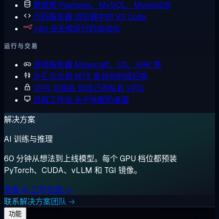
数据库
Postgres、MySQL、MongoDB
代码服务器
浏览器中的 VS Code
n8n
全天候运行的自动化
运行与交易
游戏服务器
Minecraft、CS、ARK 等
外汇与交易
MT5 紧邻你的经纪商
VPN 与隐私
你自己的私有 VPN
远程工作站
永不休眠的桌面
解决方案
AI 训练与推理
60 分钟从想法到上线模型。每个 GPU 档位都预装
PyTorch、CUDA、vLLM 和 TGI 镜像。
查看 AI 工作负载 →
联系解决方案团队 →
功能