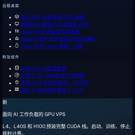
远程桌面
购买 RDP
比较所有 RDP 套餐
美国RDP
美国 IP 的管理员 RDP
Forex RDP
低延迟交易桌面
Botting RDP
全天候运行你的机器人
Linux RDP
Linux 桌面，远程
附加组件
存储 VPS
大磁盘套餐
自定义 ISO
启动你自己的镜像
专用 IPv4
你的专属 IP，不共享
额外 IP
每台服务器多个 IPv4
新
面向 AI 工作负载的 GPU VPS
L4、L40S 和 H100,预装完整 CUDA 栈。启动、训练、停止,
按秒计费。