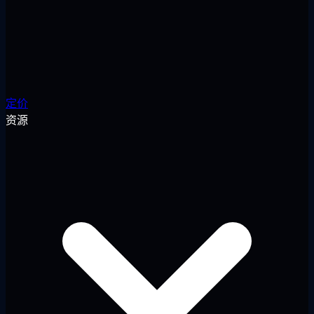
定价
资源