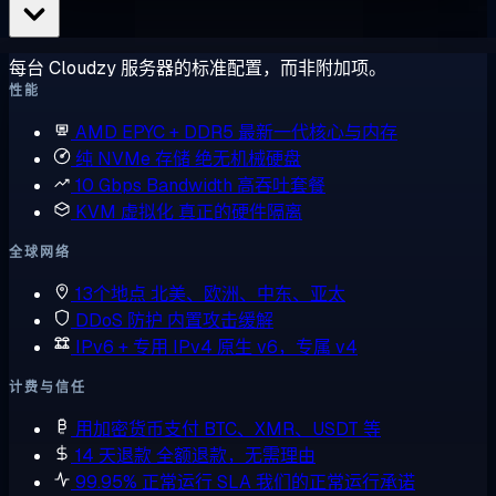
每台 Cloudzy 服务器的标准配置，而非附加项。
性能
AMD EPYC + DDR5
最新一代核心与内存
纯 NVMe 存储
绝无机械硬盘
10 Gbps Bandwidth
高吞吐套餐
KVM 虚拟化
真正的硬件隔离
全球网络
13个地点
北美、欧洲、中东、亚太
DDoS 防护
内置攻击缓解
IPv6 + 专用 IPv4
原生 v6，专属 v4
计费与信任
用加密货币支付
BTC、XMR、USDT 等
14 天退款
全额退款，无需理由
99.95% 正常运行 SLA
我们的正常运行承诺