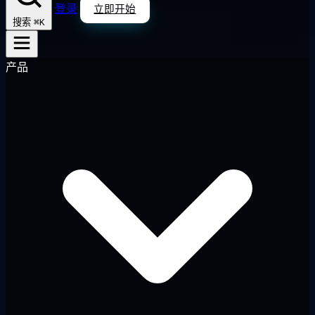
登录
立即开始
⌘K
搜索
产品