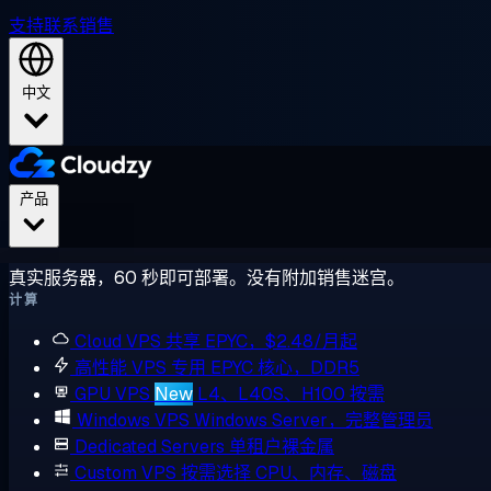
支持
联系销售
中文
产品
真实服务器，60 秒即可部署。没有附加销售迷宫。
计算
Cloud VPS
共享 EPYC，$2.48/月起
高性能 VPS
专用 EPYC 核心，DDR5
GPU VPS
New
L4、L40S、H100 按需
Windows VPS
Windows Server，完整管理员
Dedicated Servers
单租户裸金属
Custom VPS
按需选择 CPU、内存、磁盘