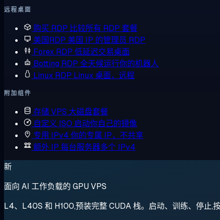
远程桌面
购买 RDP
比较所有 RDP 套餐
美国RDP
美国 IP 的管理员 RDP
Forex RDP
低延迟交易桌面
Botting RDP
全天候运行你的机器人
Linux RDP
Linux 桌面，远程
附加组件
存储 VPS
大磁盘套餐
自定义 ISO
启动你自己的镜像
专用 IPv4
你的专属 IP，不共享
额外 IP
每台服务器多个 IPv4
新
面向 AI 工作负载的 GPU VPS
L4、L40S 和 H100,预装完整 CUDA 栈。启动、训练、停止