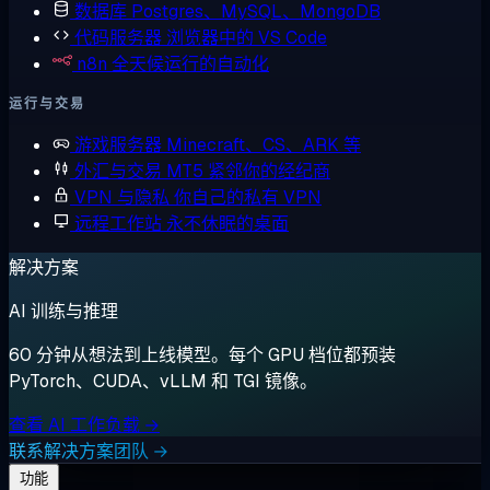
数据库
Postgres、MySQL、MongoDB
代码服务器
浏览器中的 VS Code
n8n
全天候运行的自动化
运行与交易
游戏服务器
Minecraft、CS、ARK 等
外汇与交易
MT5 紧邻你的经纪商
VPN 与隐私
你自己的私有 VPN
远程工作站
永不休眠的桌面
解决方案
AI 训练与推理
60 分钟从想法到上线模型。每个 GPU 档位都预装
PyTorch、CUDA、vLLM 和 TGI 镜像。
查看 AI 工作负载 →
联系解决方案团队 →
功能