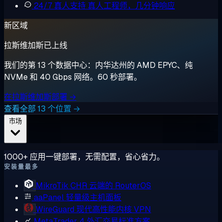
24/7 真人支持
真人工程师，几分钟响应
新区域
拉斯维加斯已上线
我们的第 13 个数据中心：内华达州的 AMD EPYC、纯
NVMe 和 40 Gbps 网络。60 秒部署。
在拉斯维加斯部署 →
查看全部 13 个位置 →
市场
1000+ 应用一键部署，无需配置，省心省力。
安装量最多
MikroTik CHR
云端的 RouterOS
aaPanel
轻量级主机面板
WireGuard
现代高性能内核 VPN
MetaTrader 4
外汇交易标准方案