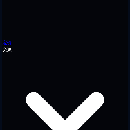
定价
资源