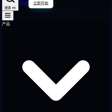
登录
立即开始
⌘K
搜索
产品