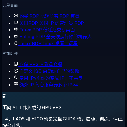
远程桌面
购买 RDP
比较所有 RDP 套餐
美国RDP
美国 IP 的管理员 RDP
Forex RDP
低延迟交易桌面
Botting RDP
全天候运行你的机器人
Linux RDP
Linux 桌面，远程
附加组件
存储 VPS
大磁盘套餐
自定义 ISO
启动你自己的镜像
专用 IPv4
你的专属 IP，不共享
额外 IP
每台服务器多个 IPv4
新
面向 AI 工作负载的 GPU VPS
L4、L40S 和 H100,预装完整 CUDA 栈。启动、训练、停止,
按秒计费。