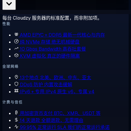
每台 Cloudzy 服务器的标准配置，而非附加项。
性能
AMD EPYC + DDR5
最新一代核心与内存
纯 NVMe 存储
绝无机械硬盘
10 Gbps Bandwidth
高吞吐套餐
KVM 虚拟化
真正的硬件隔离
全球网络
13个地点
北美、欧洲、中东、亚太
DDoS 防护
内置攻击缓解
IPv6 + 专用 IPv4
原生 v6，专属 v4
计费与信任
用加密货币支付
BTC、XMR、USDT 等
14 天退款
全额退款，无需理由
99.95% 正常运行 SLA
我们的正常运行承诺