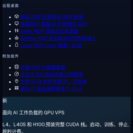
远程桌面
购买 RDP
比较所有 RDP 套餐
美国RDP
美国 IP 的管理员 RDP
Forex RDP
低延迟交易桌面
Botting RDP
全天候运行你的机器人
Linux RDP
Linux 桌面，远程
附加组件
存储 VPS
大磁盘套餐
自定义 ISO
启动你自己的镜像
专用 IPv4
你的专属 IP，不共享
额外 IP
每台服务器多个 IPv4
新
面向 AI 工作负载的 GPU VPS
L4、L40S 和 H100,预装完整 CUDA 栈。启动、训练、停止,
按秒计费。