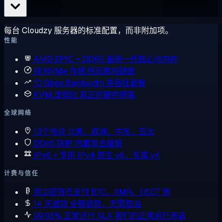
每台 Cloudzy 服务器的标准配置，而非附加项。
性能
AMD EPYC + DDR5
最新一代核心与内存
纯 NVMe 存储
绝无机械硬盘
10 Gbps Bandwidth
高吞吐套餐
KVM 虚拟化
真正的硬件隔离
全球网络
13个地点
北美、欧洲、中东、亚太
DDoS 防护
内置攻击缓解
IPv6 + 专用 IPv4
原生 v6，专属 v4
计费与信任
用加密货币支付
BTC、XMR、USDT 等
14 天退款
全额退款，无需理由
99.95% 正常运行 SLA
我们的正常运行承诺