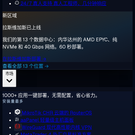
24/7 真人支持
真人工程师，几分钟响应
新区域
拉斯维加斯已上线
我们的第 13 个数据中心：内华达州的 AMD EPYC、纯
NVMe 和 40 Gbps 网络。60 秒部署。
在拉斯维加斯部署 →
查看全部 13 个位置 →
市场
1000+ 应用一键部署，无需配置，省心省力。
安装量最多
MikroTik CHR
云端的 RouterOS
aaPanel
轻量级主机面板
WireGuard
现代高性能内核 VPN
MetaTrader 4
外汇交易标准方案