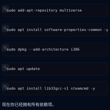
sudo add-apt-repository multiverse
sudo apt install software-properties-common -y
sudo dpkg --add-architecture i386
sudo apt update
sudo apt install lib32gcc-s1 steamcmd -y
现在你已经拥有所有依赖项。