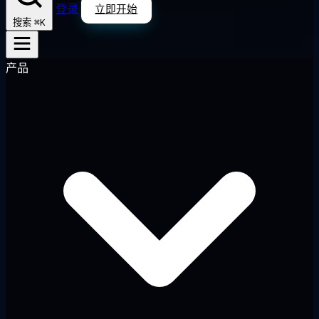
登录
立即开始
⌘K
搜索
产品