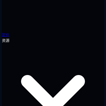
定价
资源