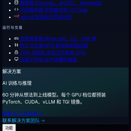
数据库
Postgres、MySQL、MongoDB
代码服务器
浏览器中的 VS Code
n8n
全天候运行的自动化
运行与交易
游戏服务器
Minecraft、CS、ARK 等
外汇与交易
MT5 紧邻你的经纪商
VPN 与隐私
你自己的私有 VPN
远程工作站
永不休眠的桌面
解决方案
AI 训练与推理
60 分钟从想法到上线模型。每个 GPU 档位都预装
PyTorch、CUDA、vLLM 和 TGI 镜像。
查看 AI 工作负载 →
联系解决方案团队 →
功能