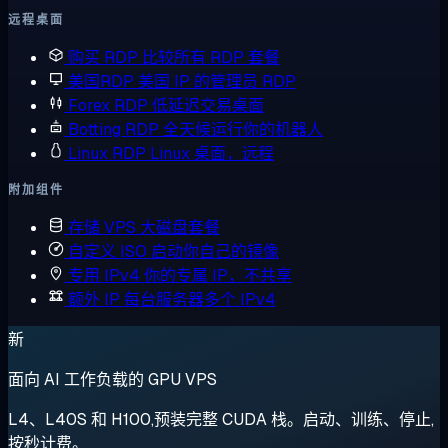
远程桌面
购买 RDP
比较所有 RDP 套餐
美国RDP
美国 IP 的管理员 RDP
Forex RDP
低延迟交易桌面
Botting RDP
全天候运行你的机器人
Linux RDP
Linux 桌面，远程
附加组件
存储 VPS
大磁盘套餐
自定义 ISO
启动你自己的镜像
专用 IPv4
你的专属 IP，不共享
额外 IP
每台服务器多个 IPv4
新
面向 AI 工作负载的 GPU VPS
L4、L40S 和 H100,预装完整 CUDA 栈。启动、训练、停止,
按秒计费。