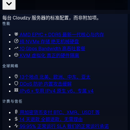
每台 Cloudzy 服务器的标准配置，而非附加项。
性能
AMD EPYC + DDR5
最新一代核心与内存
纯 NVMe 存储
绝无机械硬盘
10 Gbps Bandwidth
高吞吐套餐
KVM 虚拟化
真正的硬件隔离
全球网络
13个地点
北美、欧洲、中东、亚太
DDoS 防护
内置攻击缓解
IPv6 + 专用 IPv4
原生 v6，专属 v4
计费与信任
用加密货币支付
BTC、XMR、USDT 等
14 天退款
全额退款，无需理由
99.95% 正常运行 SLA
我们的正常运行承诺