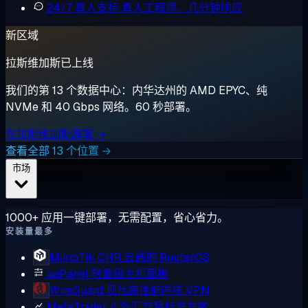
24/7 真人支持
真人工程师，几分钟响应
新区域
拉斯维加斯已上线
我们的第 13 个数据中心：内华达州的 AMD EPYC、纯
NVMe 和 40 Gbps 网络。60 秒部署。
在拉斯维加斯部署 →
查看全部 13 个位置 →
市场
1000+ 应用一键部署，无需配置，省心省力。
安装量最多
MikroTik CHR
云端的 RouterOS
aaPanel
轻量级主机面板
WireGuard
现代高性能内核 VPN
MetaTrader 4
外汇交易标准方案