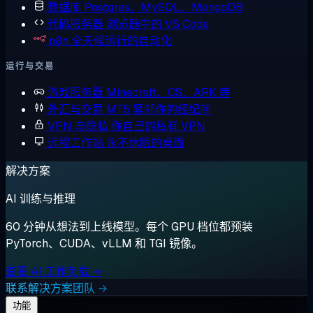
数据库
Postgres、MySQL、MongoDB
代码服务器
浏览器中的 VS Code
n8n
全天候运行的自动化
运行与交易
游戏服务器
Minecraft、CS、ARK 等
外汇与交易
MT5 紧邻你的经纪商
VPN 与隐私
你自己的私有 VPN
远程工作站
永不休眠的桌面
解决方案
AI 训练与推理
60 分钟从想法到上线模型。每个 GPU 档位都预装
PyTorch、CUDA、vLLM 和 TGI 镜像。
查看 AI 工作负载 →
联系解决方案团队 →
功能