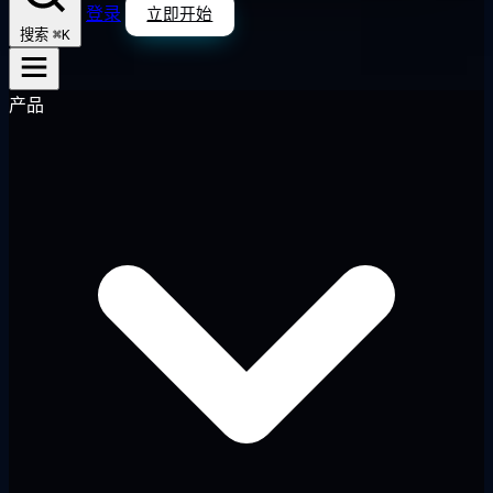
登录
立即开始
⌘K
搜索
产品