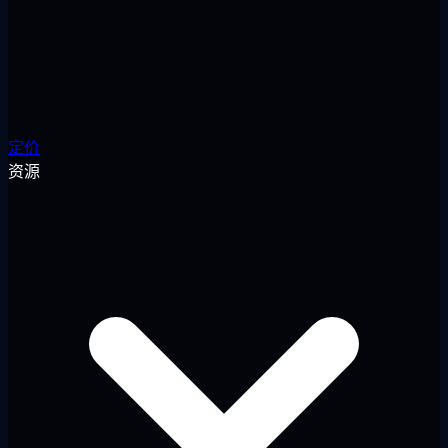
定价
资源