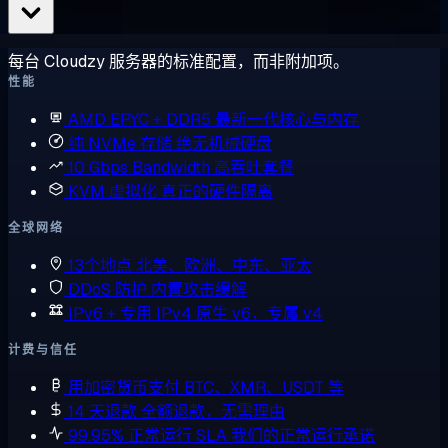
每台 Cloudzy 服务器的标准配置，而非附加项。
性能
AMD EPYC + DDR5
最新一代核心与内存
纯 NVMe 存储
绝无机械硬盘
10 Gbps Bandwidth
高吞吐套餐
KVM 虚拟化
真正的硬件隔离
全球网络
13个地点
北美、欧洲、中东、亚太
DDoS 防护
内置攻击缓解
IPv6 + 专用 IPv4
原生 v6，专属 v4
计费与信任
用加密货币支付
BTC、XMR、USDT 等
14 天退款
全额退款，无需理由
99.95% 正常运行 SLA
我们的正常运行承诺