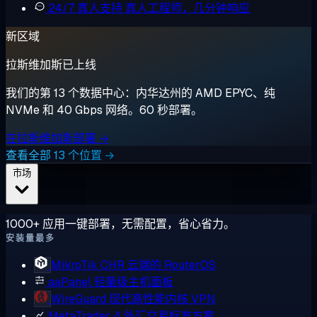
24/7 真人支持
真人工程师，几分钟响应
新区域
拉斯维加斯已上线
我们的第 13 个数据中心：内华达州的 AMD EPYC、纯
NVMe 和 40 Gbps 网络。60 秒部署。
在拉斯维加斯部署 →
查看全部 13 个位置 →
市场
1000+ 应用一键部署，无需配置，省心省力。
安装量最多
MikroTik CHR
云端的 RouterOS
aaPanel
轻量级主机面板
WireGuard
现代高性能内核 VPN
MetaTrader 4
外汇交易标准方案