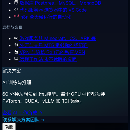
数据库
Postgres、MySQL、MongoDB
代码服务器
浏览器中的 VS Code
n8n
全天候运行的自动化
运行与交易
游戏服务器
Minecraft、CS、ARK 等
外汇与交易
MT5 紧邻你的经纪商
VPN 与隐私
你自己的私有 VPN
远程工作站
永不休眠的桌面
解决方案
AI 训练与推理
60 分钟从想法到上线模型。每个 GPU 档位都预装
PyTorch、CUDA、vLLM 和 TGI 镜像。
查看 AI 工作负载 →
联系解决方案团队 →
功能