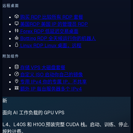
远程桌面
购买 RDP
比较所有 RDP 套餐
美国RDP
美国 IP 的管理员 RDP
Forex RDP
低延迟交易桌面
Botting RDP
全天候运行你的机器人
Linux RDP
Linux 桌面，远程
附加组件
存储 VPS
大磁盘套餐
自定义 ISO
启动你自己的镜像
专用 IPv4
你的专属 IP，不共享
额外 IP
每台服务器多个 IPv4
新
面向 AI 工作负载的 GPU VPS
L4、L40S 和 H100,预装完整 CUDA 栈。启动、训练、停止,
按秒计费。