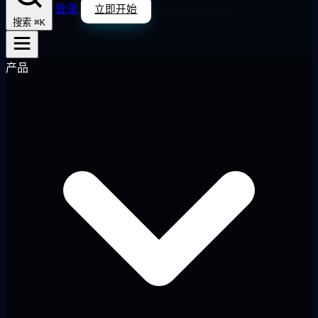
登录
立即开始
⌘K
搜索
产品