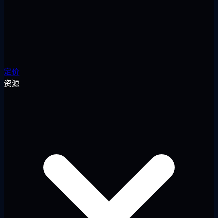
定价
资源