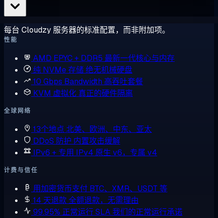
每台 Cloudzy 服务器的标准配置，而非附加项。
性能
AMD EPYC + DDR5
最新一代核心与内存
纯 NVMe 存储
绝无机械硬盘
10 Gbps Bandwidth
高吞吐套餐
KVM 虚拟化
真正的硬件隔离
全球网络
13个地点
北美、欧洲、中东、亚太
DDoS 防护
内置攻击缓解
IPv6 + 专用 IPv4
原生 v6，专属 v4
计费与信任
用加密货币支付
BTC、XMR、USDT 等
14 天退款
全额退款，无需理由
99.95% 正常运行 SLA
我们的正常运行承诺