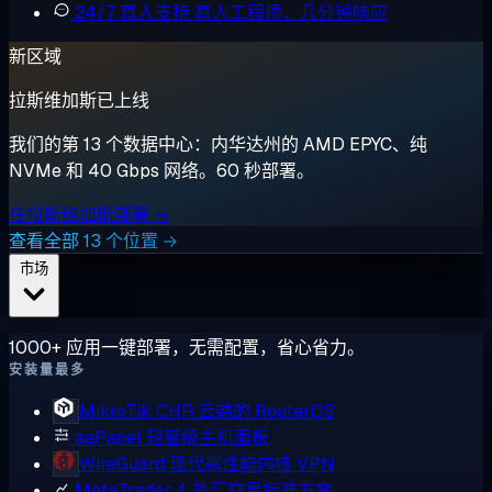
24/7 真人支持
真人工程师，几分钟响应
新区域
拉斯维加斯已上线
我们的第 13 个数据中心：内华达州的 AMD EPYC、纯
NVMe 和 40 Gbps 网络。60 秒部署。
在拉斯维加斯部署 →
查看全部 13 个位置 →
市场
1000+ 应用一键部署，无需配置，省心省力。
安装量最多
MikroTik CHR
云端的 RouterOS
aaPanel
轻量级主机面板
WireGuard
现代高性能内核 VPN
MetaTrader 4
外汇交易标准方案