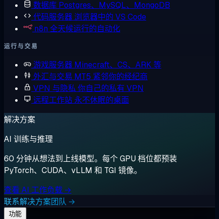
数据库
Postgres、MySQL、MongoDB
代码服务器
浏览器中的 VS Code
n8n
全天候运行的自动化
运行与交易
游戏服务器
Minecraft、CS、ARK 等
外汇与交易
MT5 紧邻你的经纪商
VPN 与隐私
你自己的私有 VPN
远程工作站
永不休眠的桌面
解决方案
AI 训练与推理
60 分钟从想法到上线模型。每个 GPU 档位都预装
PyTorch、CUDA、vLLM 和 TGI 镜像。
查看 AI 工作负载 →
联系解决方案团队 →
功能