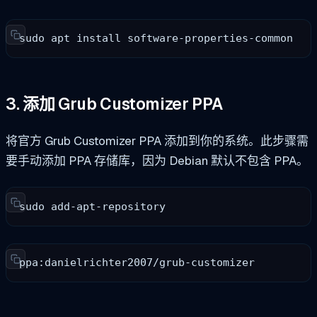
sudo apt install software-properties-common
3. 添加 Grub Customizer PPA
将官方 Grub Customizer PPA 添加到你的系统。此步骤需
要手动添加 PPA 存储库，因为 Debian 默认不包含 PPA。
sudo add-apt-repository
ppa:danielrichter2007/grub-customizer