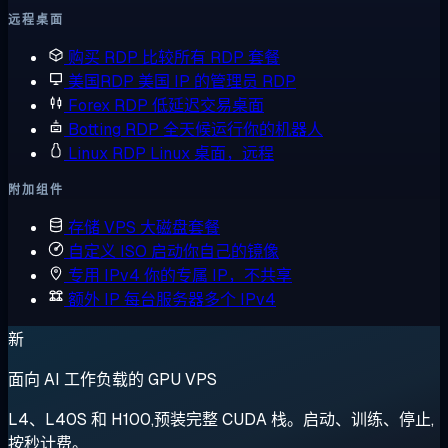
远程桌面
购买 RDP
比较所有 RDP 套餐
美国RDP
美国 IP 的管理员 RDP
Forex RDP
低延迟交易桌面
Botting RDP
全天候运行你的机器人
Linux RDP
Linux 桌面，远程
附加组件
存储 VPS
大磁盘套餐
自定义 ISO
启动你自己的镜像
专用 IPv4
你的专属 IP，不共享
额外 IP
每台服务器多个 IPv4
新
面向 AI 工作负载的 GPU VPS
L4、L40S 和 H100,预装完整 CUDA 栈。启动、训练、停止,
按秒计费。