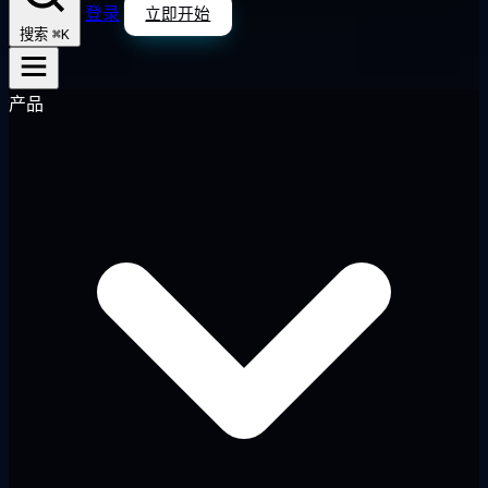
登录
立即开始
⌘K
搜索
产品