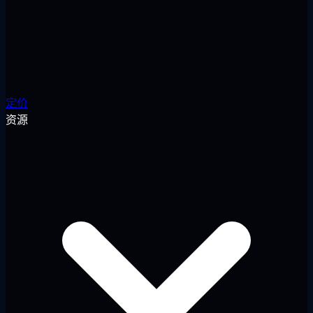
定价
资源