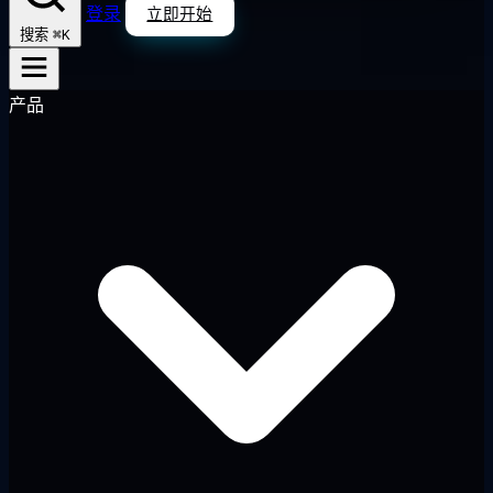
登录
立即开始
⌘K
搜索
产品