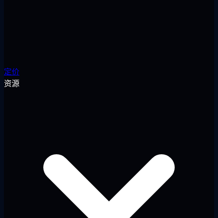
定价
资源