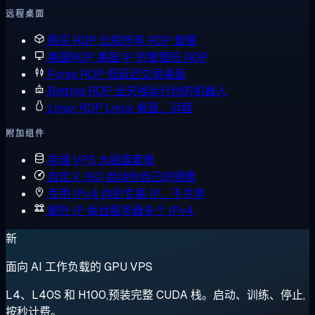
远程桌面
购买 RDP
比较所有 RDP 套餐
美国RDP
美国 IP 的管理员 RDP
Forex RDP
低延迟交易桌面
Botting RDP
全天候运行你的机器人
Linux RDP
Linux 桌面，远程
附加组件
存储 VPS
大磁盘套餐
自定义 ISO
启动你自己的镜像
专用 IPv4
你的专属 IP，不共享
额外 IP
每台服务器多个 IPv4
新
面向 AI 工作负载的 GPU VPS
L4、L40S 和 H100,预装完整 CUDA 栈。启动、训练、停止,
按秒计费。