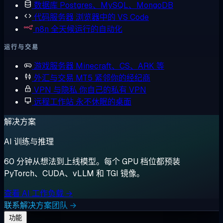
数据库
Postgres、MySQL、MongoDB
代码服务器
浏览器中的 VS Code
n8n
全天候运行的自动化
运行与交易
游戏服务器
Minecraft、CS、ARK 等
外汇与交易
MT5 紧邻你的经纪商
VPN 与隐私
你自己的私有 VPN
远程工作站
永不休眠的桌面
解决方案
AI 训练与推理
60 分钟从想法到上线模型。每个 GPU 档位都预装
PyTorch、CUDA、vLLM 和 TGI 镜像。
查看 AI 工作负载 →
联系解决方案团队 →
功能