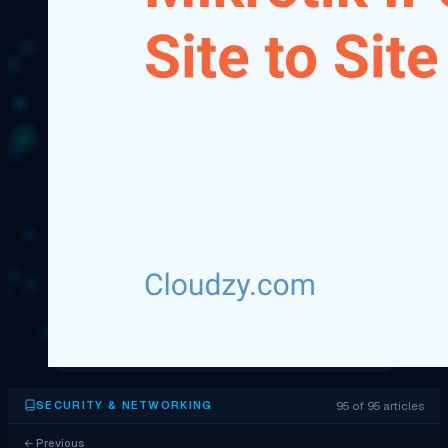
95 of 95 articles
SECURITY & NETWORKING
←
Previous