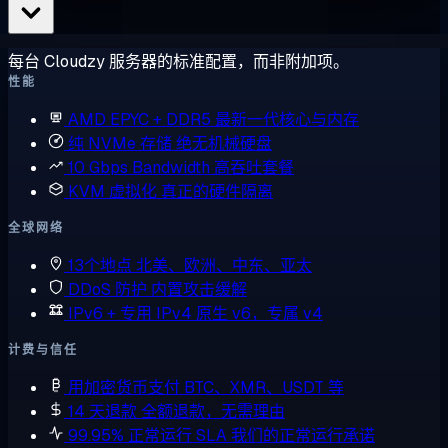
每台 Cloudzy 服务器的标准配置，而非附加项。
性能
AMD EPYC + DDR5
最新一代核心与内存
纯 NVMe 存储
绝无机械硬盘
10 Gbps Bandwidth
高吞吐套餐
KVM 虚拟化
真正的硬件隔离
全球网络
13个地点
北美、欧洲、中东、亚太
DDoS 防护
内置攻击缓解
IPv6 + 专用 IPv4
原生 v6，专属 v4
计费与信任
用加密货币支付
BTC、XMR、USDT 等
14 天退款
全额退款，无需理由
99.95% 正常运行 SLA
我们的正常运行承诺