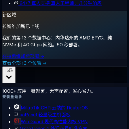
24/7 真人支持
真人工程师，几分钟响应
新区域
拉斯维加斯已上线
我们的第 13 个数据中心：内华达州的 AMD EPYC、纯
NVMe 和 40 Gbps 网络。60 秒部署。
在拉斯维加斯部署 →
查看全部 13 个位置 →
市场
1000+ 应用一键部署，无需配置，省心省力。
安装量最多
MikroTik CHR
云端的 RouterOS
aaPanel
轻量级主机面板
WireGuard
现代高性能内核 VPN
MetaTrader 4
外汇交易标准方案