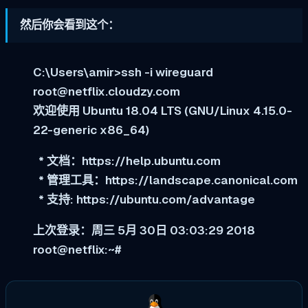
然后你会看到这个：
C:\Users\amir>ssh -i wireguard
root@netflix.cloudzy.com
欢迎使用 Ubuntu 18.04 LTS (GNU/Linux 4.15.0-
22-generic x86_64)
* 文档：https://help.ubuntu.com
* 管理工具：https://landscape.canonical.com
* 支持: https://ubuntu.com/advantage
上次登录：周三 5月 30日 03:03:29 2018
root@netflix:~#