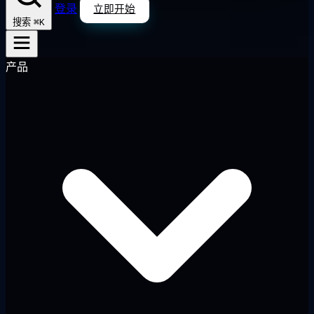
登录
立即开始
⌘K
搜索
产品