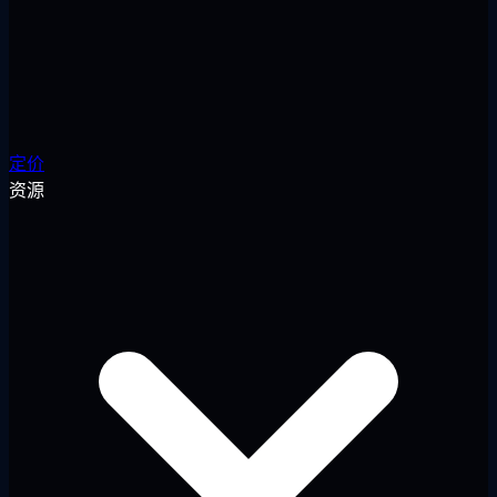
定价
资源