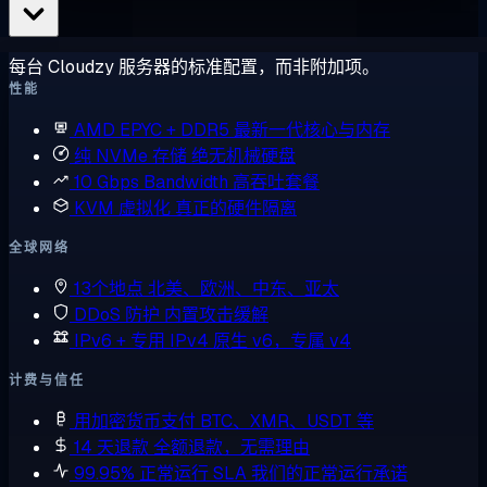
每台 Cloudzy 服务器的标准配置，而非附加项。
性能
AMD EPYC + DDR5
最新一代核心与内存
纯 NVMe 存储
绝无机械硬盘
10 Gbps Bandwidth
高吞吐套餐
KVM 虚拟化
真正的硬件隔离
全球网络
13个地点
北美、欧洲、中东、亚太
DDoS 防护
内置攻击缓解
IPv6 + 专用 IPv4
原生 v6，专属 v4
计费与信任
用加密货币支付
BTC、XMR、USDT 等
14 天退款
全额退款，无需理由
99.95% 正常运行 SLA
我们的正常运行承诺