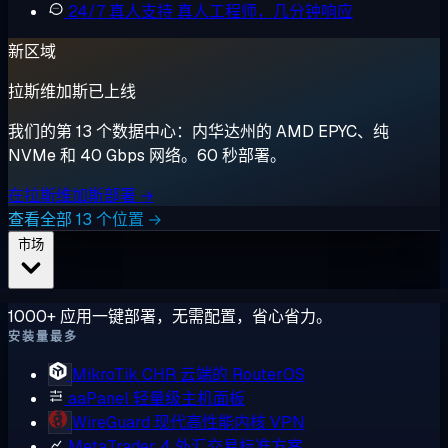
24/7 真人支持
真人工程师，几分钟响应
新区域
拉斯维加斯已上线
我们的第 13 个数据中心：内华达州的 AMD EPYC、纯
NVMe 和 40 Gbps 网络。60 秒部署。
在拉斯维加斯部署 →
查看全部 13 个位置 →
市场
1000+ 应用一键部署，无需配置，省心省力。
安装量最多
MikroTik CHR
云端的 RouterOS
aaPanel
轻量级主机面板
WireGuard
现代高性能内核 VPN
MetaTrader 4
外汇交易标准方案