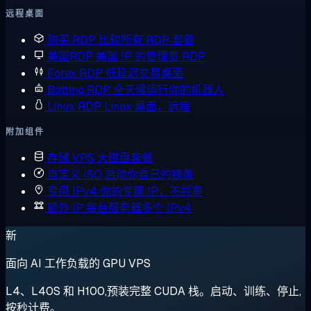
远程桌面
购买 RDP
比较所有 RDP 套餐
美国RDP
美国 IP 的管理员 RDP
Forex RDP
低延迟交易桌面
Botting RDP
全天候运行你的机器人
Linux RDP
Linux 桌面，远程
附加组件
存储 VPS
大磁盘套餐
自定义 ISO
启动你自己的镜像
专用 IPv4
你的专属 IP，不共享
额外 IP
每台服务器多个 IPv4
新
面向 AI 工作负载的 GPU VPS
L4、L40S 和 H100,预装完整 CUDA 栈。启动、训练、停止,
按秒计费。