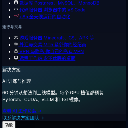
数据库
Postgres、MySQL、MongoDB
代码服务器
浏览器中的 VS Code
n8n
全天候运行的自动化
运行与交易
游戏服务器
Minecraft、CS、ARK 等
外汇与交易
MT5 紧邻你的经纪商
VPN 与隐私
你自己的私有 VPN
远程工作站
永不休眠的桌面
解决方案
AI 训练与推理
60 分钟从想法到上线模型。每个 GPU 档位都预装
PyTorch、CUDA、vLLM 和 TGI 镜像。
查看 AI 工作负载 →
联系解决方案团队 →
功能