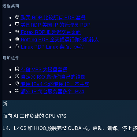
远程桌面
购买 RDP
比较所有 RDP 套餐
美国RDP
美国 IP 的管理员 RDP
Forex RDP
低延迟交易桌面
Botting RDP
全天候运行你的机器人
Linux RDP
Linux 桌面，远程
附加组件
存储 VPS
大磁盘套餐
自定义 ISO
启动你自己的镜像
专用 IPv4
你的专属 IP，不共享
额外 IP
每台服务器多个 IPv4
新
面向 AI 工作负载的 GPU VPS
L4、L40S 和 H100,预装完整 CUDA 栈。启动、训练、停止