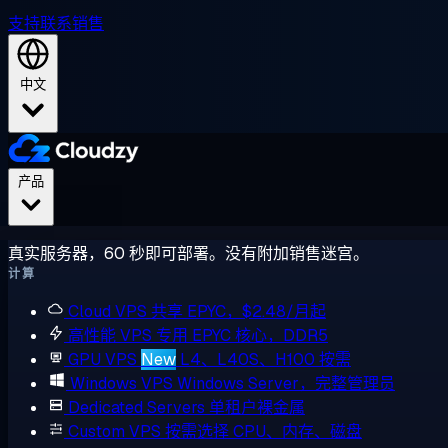
支持
联系销售
中文
产品
真实服务器，60 秒即可部署。没有附加销售迷宫。
计算
Cloud VPS
共享 EPYC，$2.48/月起
高性能 VPS
专用 EPYC 核心，DDR5
GPU VPS
New
L4、L40S、H100 按需
Windows VPS
Windows Server，完整管理员
Dedicated Servers
单租户裸金属
Custom VPS
按需选择 CPU、内存、磁盘