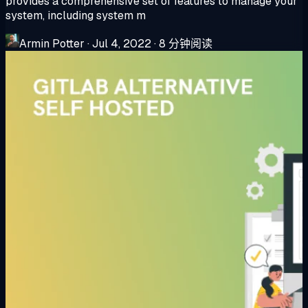
provides a comprehensive set of features to manage your
system, including system m
Armin Potter
·
Jul 4, 2022
·
8 分钟阅读