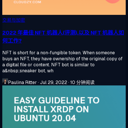
交易与加密
2022 年最佳 NFT 机器人(评测),以及 NFT 机器人如
何工作?
NFT is short for a non-fungible token. When someone
buys an NFT, they have ownership of the original copy of
a digital file or content. NFT bot is similar to
a&nbsp;sneaker bot, wh
Paulina Ritter
·
Jul 29, 2022
·
10 分钟阅读