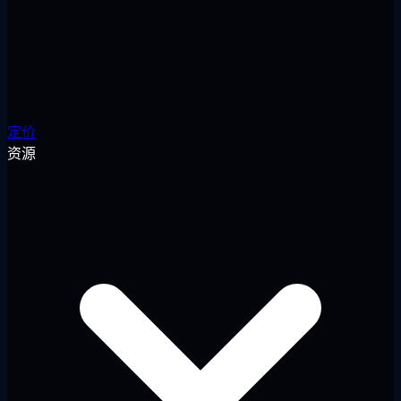
定价
资源