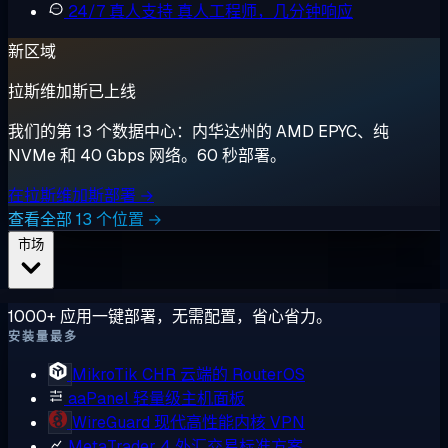
24/7 真人支持
真人工程师，几分钟响应
新区域
拉斯维加斯已上线
我们的第 13 个数据中心：内华达州的 AMD EPYC、纯
NVMe 和 40 Gbps 网络。60 秒部署。
在拉斯维加斯部署 →
查看全部 13 个位置 →
市场
1000+ 应用一键部署，无需配置，省心省力。
安装量最多
MikroTik CHR
云端的 RouterOS
aaPanel
轻量级主机面板
WireGuard
现代高性能内核 VPN
MetaTrader 4
外汇交易标准方案