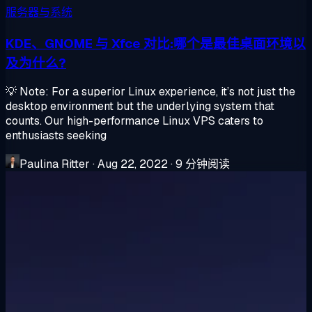
服务器与系统
KDE、GNOME 与 Xfce 对比:哪个是最佳桌面环境以
及为什么?
💡 Note: For a superior Linux experience, it’s not just the
desktop environment but the underlying system that
counts. Our high-performance Linux VPS caters to
enthusiasts seeking
Paulina Ritter
·
Aug 22, 2022
·
9 分钟阅读