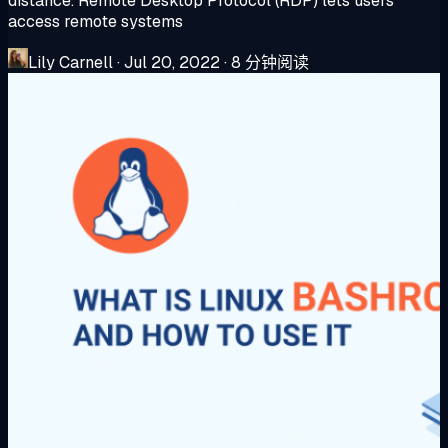
distance. Remote Desktop Protocol (RDP) lets users
access remote systems
Lily Carnell
·
Jul 20, 2022
·
8 分钟阅读