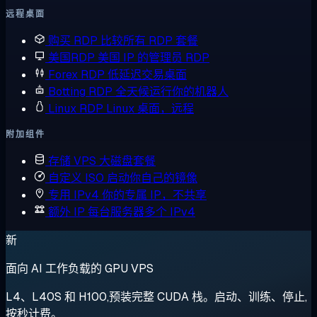
远程桌面
购买 RDP
比较所有 RDP 套餐
美国RDP
美国 IP 的管理员 RDP
Forex RDP
低延迟交易桌面
Botting RDP
全天候运行你的机器人
Linux RDP
Linux 桌面，远程
附加组件
存储 VPS
大磁盘套餐
自定义 ISO
启动你自己的镜像
专用 IPv4
你的专属 IP，不共享
额外 IP
每台服务器多个 IPv4
新
面向 AI 工作负载的 GPU VPS
L4、L40S 和 H100,预装完整 CUDA 栈。启动、训练、停止,
按秒计费。