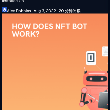
installed Ub
Alex Robbins
·
Aug 3, 2022
·
20 分钟阅读