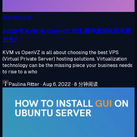
服务器与系统
2022 年 KVM 与 OpenVZ 对比:哪种虚拟化技术更
出色?
KVM vs OpenVZ is all about choosing the best VPS
(Virtual Private Server) hosting solutions. Virtualization
technology can be the missing piece your business needs
to rise to a who
Paulina Ritter
·
Aug 6, 2022
·
8 分钟阅读