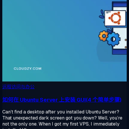
远程访问与办公
如何在 Ubuntu Server 上安装 GUI(4 个简单步骤)
Can’t find a desktop after you installed Ubuntu Server?
That unexpected dark screen got you down? Well, you’re
not the only one. When I got my first VPS, I immediately