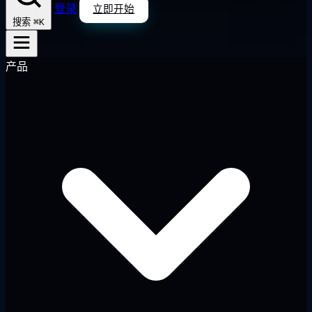
登录
立即开始
⌘K
搜索
产品