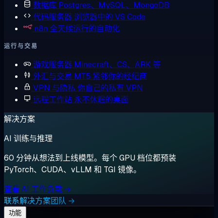
数据库
Postgres、MySQL、MongoDB
代码服务器
浏览器中的 VS Code
n8n
全天候运行的自动化
运行与交易
游戏服务器
Minecraft、CS、ARK 等
外汇与交易
MT5 紧邻你的经纪商
VPN 与隐私
你自己的私有 VPN
远程工作站
永不休眠的桌面
解决方案
AI 训练与推理
60 分钟从想法到上线模型。每个 GPU 档位都预装
PyTorch、CUDA、vLLM 和 TGI 镜像。
查看 AI 工作负载 →
联系解决方案团队 →
功能