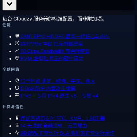
每台 Cloudzy 服务器的标准配置，而非附加项。
性能
AMD EPYC + DDR5
最新一代核心与内存
纯 NVMe 存储
绝无机械硬盘
10 Gbps Bandwidth
高吞吐套餐
KVM 虚拟化
真正的硬件隔离
全球网络
13个地点
北美、欧洲、中东、亚太
DDoS 防护
内置攻击缓解
IPv6 + 专用 IPv4
原生 v6，专属 v4
计费与信任
用加密货币支付
BTC、XMR、USDT 等
14 天退款
全额退款，无需理由
99.95% 正常运行 SLA
我们的正常运行承诺