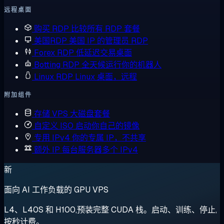
远程桌面
购买 RDP
比较所有 RDP 套餐
美国RDP
美国 IP 的管理员 RDP
Forex RDP
低延迟交易桌面
Botting RDP
全天候运行你的机器人
Linux RDP
Linux 桌面，远程
附加组件
存储 VPS
大磁盘套餐
自定义 ISO
启动你自己的镜像
专用 IPv4
你的专属 IP，不共享
额外 IP
每台服务器多个 IPv4
新
面向 AI 工作负载的 GPU VPS
L4、L40S 和 H100,预装完整 CUDA 栈。启动、训练、停止,
按秒计费。