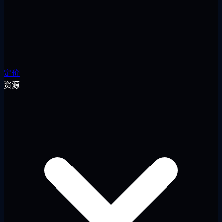
定价
资源