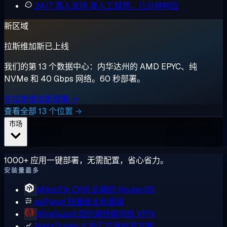
24/7 真人支持
真人工程师，几分钟响应
新区域
拉斯维加斯已上线
我们的第 13 个数据中心：内华达州的 AMD EPYC、纯
NVMe 和 40 Gbps 网络。60 秒部署。
在拉斯维加斯部署 →
查看全部 13 个位置 →
市场
1000+ 应用一键部署，无需配置，省心省力。
安装量最多
MikroTik CHR
云端的 RouterOS
aaPanel
轻量级主机面板
WireGuard
现代高性能内核 VPN
MetaTrader 4
外汇交易标准方案