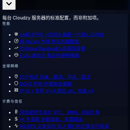
每台 Cloudzy 服务器的标准配置，而非附加项。
性能
AMD EPYC + DDR5
最新一代核心与内存
纯 NVMe 存储
绝无机械硬盘
10 Gbps Bandwidth
高吞吐套餐
KVM 虚拟化
真正的硬件隔离
全球网络
13个地点
北美、欧洲、中东、亚太
DDoS 防护
内置攻击缓解
IPv6 + 专用 IPv4
原生 v6，专属 v4
计费与信任
用加密货币支付
BTC、XMR、USDT 等
14 天退款
全额退款，无需理由
99.95% 正常运行 SLA
我们的正常运行承诺