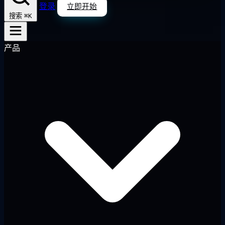
登录
立即开始
⌘K
搜索
产品