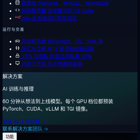
数据库
Postgres、MySQL、MongoDB
代码服务器
浏览器中的 VS Code
n8n
全天候运行的自动化
运行与交易
游戏服务器
Minecraft、CS、ARK 等
外汇与交易
MT5 紧邻你的经纪商
VPN 与隐私
你自己的私有 VPN
远程工作站
永不休眠的桌面
解决方案
AI 训练与推理
60 分钟从想法到上线模型。每个 GPU 档位都预装
PyTorch、CUDA、vLLM 和 TGI 镜像。
查看 AI 工作负载 →
联系解决方案团队 →
功能