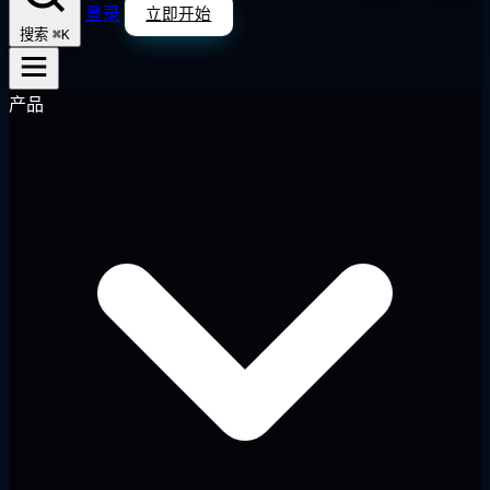
登录
立即开始
⌘K
搜索
产品