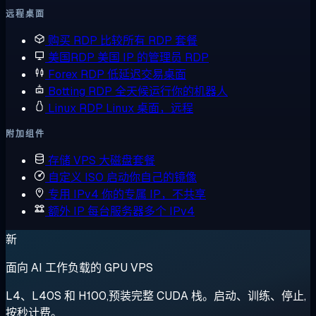
远程桌面
购买 RDP
比较所有 RDP 套餐
美国RDP
美国 IP 的管理员 RDP
Forex RDP
低延迟交易桌面
Botting RDP
全天候运行你的机器人
Linux RDP
Linux 桌面，远程
附加组件
存储 VPS
大磁盘套餐
自定义 ISO
启动你自己的镜像
专用 IPv4
你的专属 IP，不共享
额外 IP
每台服务器多个 IPv4
新
面向 AI 工作负载的 GPU VPS
L4、L40S 和 H100,预装完整 CUDA 栈。启动、训练、停止,
按秒计费。