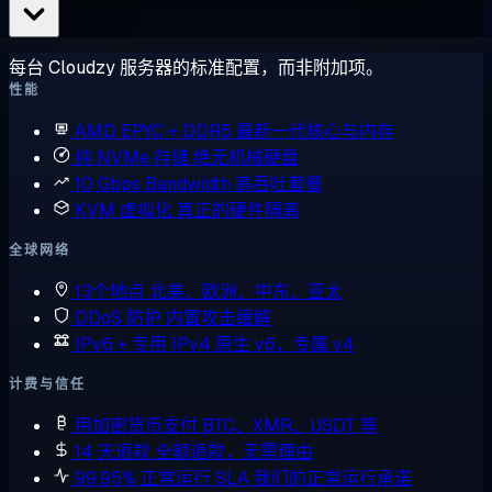
每台 Cloudzy 服务器的标准配置，而非附加项。
性能
AMD EPYC + DDR5
最新一代核心与内存
纯 NVMe 存储
绝无机械硬盘
10 Gbps Bandwidth
高吞吐套餐
KVM 虚拟化
真正的硬件隔离
全球网络
13个地点
北美、欧洲、中东、亚太
DDoS 防护
内置攻击缓解
IPv6 + 专用 IPv4
原生 v6，专属 v4
计费与信任
用加密货币支付
BTC、XMR、USDT 等
14 天退款
全额退款，无需理由
99.95% 正常运行 SLA
我们的正常运行承诺