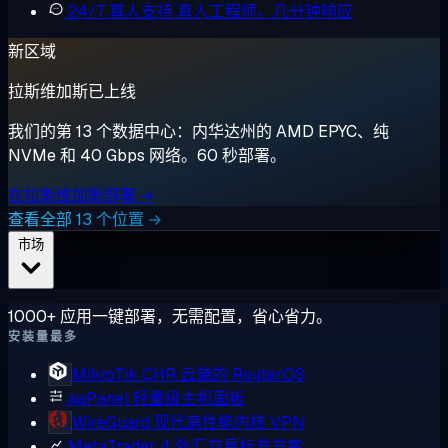
24/7 真人支持
真人工程师，几分钟响应
新区域
拉斯维加斯已上线
我们的第 13 个数据中心：内华达州的 AMD EPYC、纯
NVMe 和 40 Gbps 网络。60 秒部署。
在拉斯维加斯部署 →
查看全部 13 个位置 →
市场
1000+ 应用一键部署，无需配置，省心省力。
安装量最多
MikroTik CHR
云端的 RouterOS
aaPanel
轻量级主机面板
WireGuard
现代高性能内核 VPN
MetaTrader 4
外汇交易标准方案