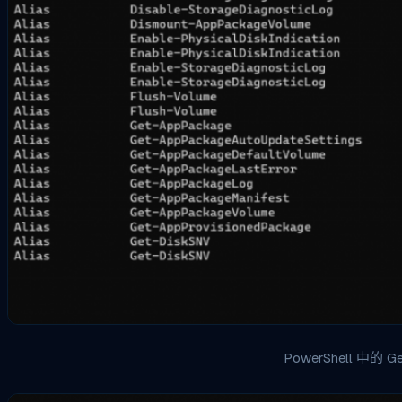
PowerShell 中的 G