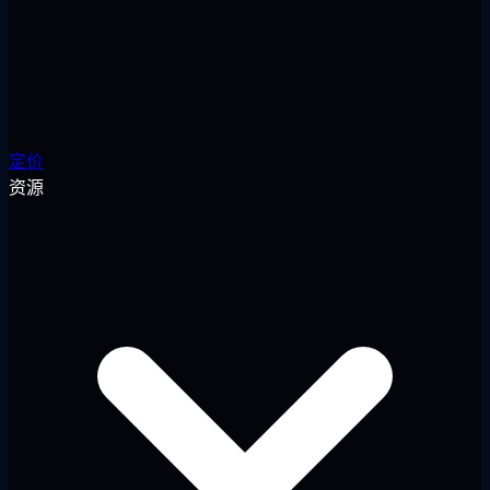
定价
资源