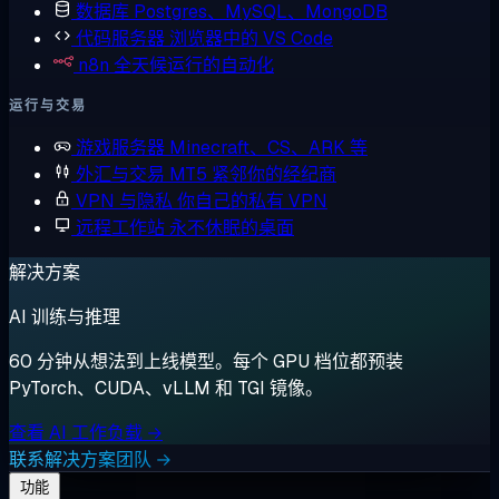
数据库
Postgres、MySQL、MongoDB
代码服务器
浏览器中的 VS Code
n8n
全天候运行的自动化
运行与交易
游戏服务器
Minecraft、CS、ARK 等
外汇与交易
MT5 紧邻你的经纪商
VPN 与隐私
你自己的私有 VPN
远程工作站
永不休眠的桌面
解决方案
AI 训练与推理
60 分钟从想法到上线模型。每个 GPU 档位都预装
PyTorch、CUDA、vLLM 和 TGI 镜像。
查看 AI 工作负载 →
联系解决方案团队 →
功能