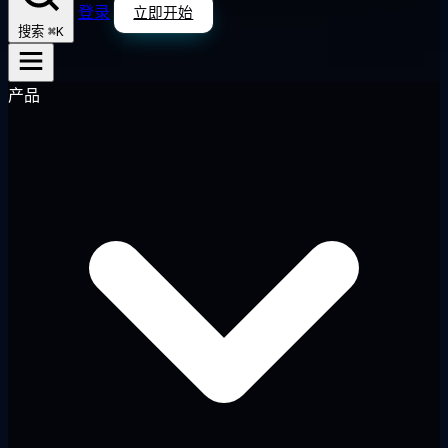
登录
立即开始
⌘K
搜索
产品