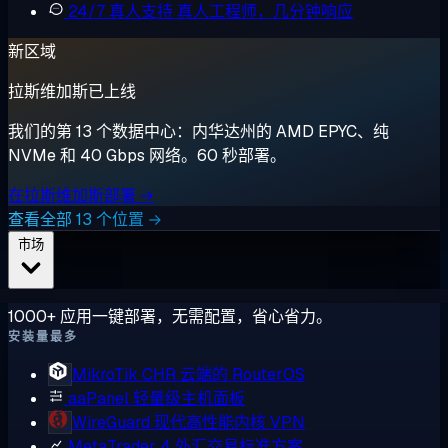
24/7 真人支持
真人工程师，几分钟响应
新区域
拉斯维加斯已上线
我们的第 13 个数据中心：内华达州的 AMD EPYC、纯
NVMe 和 40 Gbps 网络。60 秒部署。
在拉斯维加斯部署 →
查看全部 13 个位置 →
市场
1000+ 应用一键部署，无需配置，省心省力。
安装量最多
MikroTik CHR
云端的 RouterOS
aaPanel
轻量级主机面板
WireGuard
现代高性能内核 VPN
MetaTrader 4
外汇交易标准方案