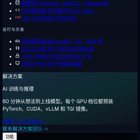
数据库
Postgres、MySQL、MongoDB
代码服务器
浏览器中的 VS Code
n8n
全天候运行的自动化
运行与交易
游戏服务器
Minecraft、CS、ARK 等
外汇与交易
MT5 紧邻你的经纪商
VPN 与隐私
你自己的私有 VPN
远程工作站
永不休眠的桌面
解决方案
AI 训练与推理
60 分钟从想法到上线模型。每个 GPU 档位都预装
PyTorch、CUDA、vLLM 和 TGI 镜像。
查看 AI 工作负载 →
联系解决方案团队 →
功能