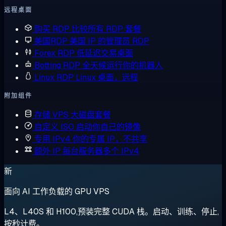
远程桌面
购买 RDP
比较所有 RDP 套餐
美国RDP
美国 IP 的管理员 RDP
Forex RDP
低延迟交易桌面
Botting RDP
全天候运行你的机器人
Linux RDP
Linux 桌面，远程
附加组件
存储 VPS
大磁盘套餐
自定义 ISO
启动你自己的镜像
专用 IPv4
你的专属 IP，不共享
额外 IP
每台服务器多个 IPv4
新
面向 AI 工作负载的 GPU VPS
L4、L40S 和 H100,预装完整 CUDA 栈。启动、训练、停止,
按秒计费。