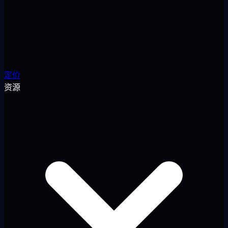
定价
资源