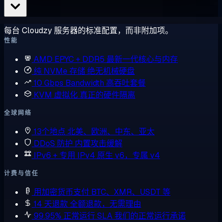
每台 Cloudzy 服务器的标准配置，而非附加项。
性能
AMD EPYC + DDR5
最新一代核心与内存
纯 NVMe 存储
绝无机械硬盘
10 Gbps Bandwidth
高吞吐套餐
KVM 虚拟化
真正的硬件隔离
全球网络
13个地点
北美、欧洲、中东、亚太
DDoS 防护
内置攻击缓解
IPv6 + 专用 IPv4
原生 v6，专属 v4
计费与信任
用加密货币支付
BTC、XMR、USDT 等
14 天退款
全额退款，无需理由
99.95% 正常运行 SLA
我们的正常运行承诺