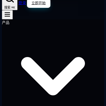
登录
立即开始
⌘K
搜索
产品