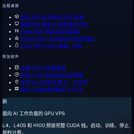
远程桌面
购买 RDP
比较所有 RDP 套餐
美国RDP
美国 IP 的管理员 RDP
Forex RDP
低延迟交易桌面
Botting RDP
全天候运行你的机器人
Linux RDP
Linux 桌面，远程
附加组件
存储 VPS
大磁盘套餐
自定义 ISO
启动你自己的镜像
专用 IPv4
你的专属 IP，不共享
额外 IP
每台服务器多个 IPv4
新
面向 AI 工作负载的 GPU VPS
L4、L40S 和 H100,预装完整 CUDA 栈。启动、训练、停止,
按秒计费。