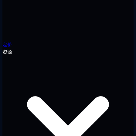
定价
资源