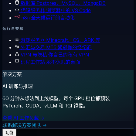
数据库
Postgres、MySQL、MongoDB
代码服务器
浏览器中的 VS Code
n8n
全天候运行的自动化
运行与交易
游戏服务器
Minecraft、CS、ARK 等
外汇与交易
MT5 紧邻你的经纪商
VPN 与隐私
你自己的私有 VPN
远程工作站
永不休眠的桌面
解决方案
AI 训练与推理
60 分钟从想法到上线模型。每个 GPU 档位都预装
PyTorch、CUDA、vLLM 和 TGI 镜像。
查看 AI 工作负载 →
联系解决方案团队 →
功能