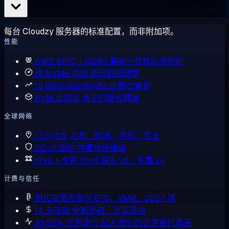
每台 Cloudzy 服务器的标准配置，而非附加项。
性能
AMD EPYC + DDR5
最新一代核心与内存
纯 NVMe 存储
绝无机械硬盘
10 Gbps Bandwidth
高吞吐套餐
KVM 虚拟化
真正的硬件隔离
全球网络
13个地点
北美、欧洲、中东、亚太
DDoS 防护
内置攻击缓解
IPv6 + 专用 IPv4
原生 v6，专属 v4
计费与信任
用加密货币支付
BTC、XMR、USDT 等
14 天退款
全额退款，无需理由
99.95% 正常运行 SLA
我们的正常运行承诺