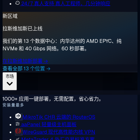
24/7 真人支持
真人工程师，几分钟响应
新区域
拉斯维加斯已上线
我们的第 13 个数据中心：内华达州的 AMD EPYC、纯
NVMe 和 40 Gbps 网络。60 秒部署。
在拉斯维加斯部署 →
查看全部 13 个位置 →
市场
1000+ 应用一键部署，无需配置，省心省力。
安装量最多
MikroTik CHR
云端的 RouterOS
aaPanel
轻量级主机面板
WireGuard
现代高性能内核 VPN
MetaTrader 4
外汇交易标准方案