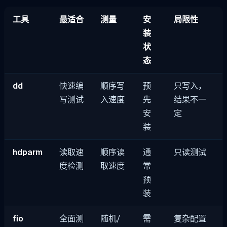
工具
最适合
测量
安
局限性
装
状
态
dd
快速编
顺序写
预
只写入，
写测试
入速度
先
结果不一
安
定
装
hdparm
读取速
顺序读
通
只读测试
度检测
取速度
常
预
装
fio
全面测
随机/
需
复杂配置