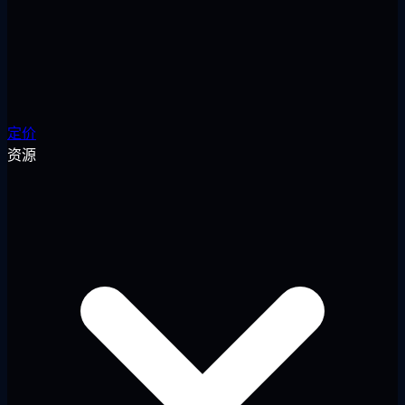
定价
资源