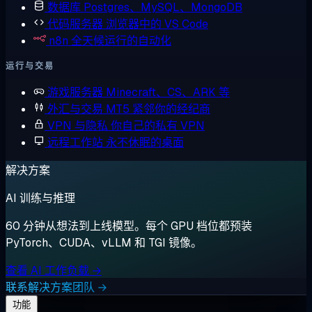
数据库
Postgres、MySQL、MongoDB
代码服务器
浏览器中的 VS Code
n8n
全天候运行的自动化
运行与交易
游戏服务器
Minecraft、CS、ARK 等
外汇与交易
MT5 紧邻你的经纪商
VPN 与隐私
你自己的私有 VPN
远程工作站
永不休眠的桌面
解决方案
AI 训练与推理
60 分钟从想法到上线模型。每个 GPU 档位都预装
PyTorch、CUDA、vLLM 和 TGI 镜像。
查看 AI 工作负载 →
联系解决方案团队 →
功能