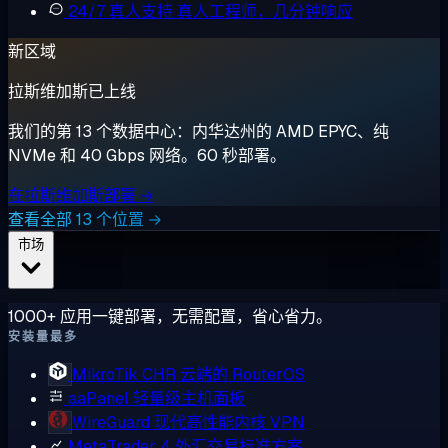
24/7 真人支持
真人工程师，几分钟响应
新区域
拉斯维加斯已上线
我们的第 13 个数据中心：内华达州的 AMD EPYC、纯
NVMe 和 40 Gbps 网络。60 秒部署。
在拉斯维加斯部署 →
查看全部 13 个位置 →
市场
1000+ 应用一键部署，无需配置，省心省力。
安装量最多
MikroTik CHR
云端的 RouterOS
aaPanel
轻量级主机面板
WireGuard
现代高性能内核 VPN
MetaTrader 4
外汇交易标准方案