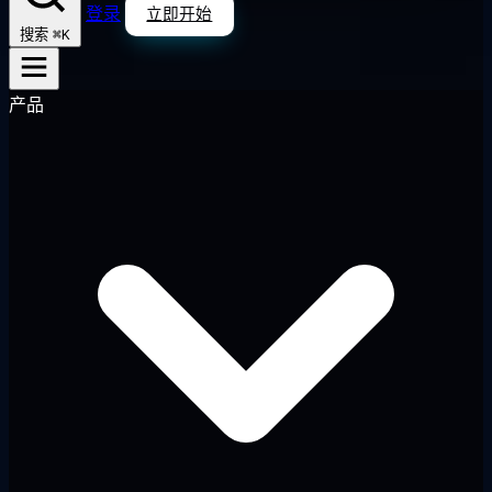
登录
立即开始
⌘K
搜索
产品