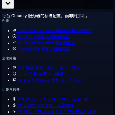
每台 Cloudzy 服务器的标准配置，而非附加项。
性能
AMD EPYC + DDR5
最新一代核心与内存
纯 NVMe 存储
绝无机械硬盘
10 Gbps Bandwidth
高吞吐套餐
KVM 虚拟化
真正的硬件隔离
全球网络
13个地点
北美、欧洲、中东、亚太
DDoS 防护
内置攻击缓解
IPv6 + 专用 IPv4
原生 v6，专属 v4
计费与信任
用加密货币支付
BTC、XMR、USDT 等
14 天退款
全额退款，无需理由
99.95% 正常运行 SLA
我们的正常运行承诺