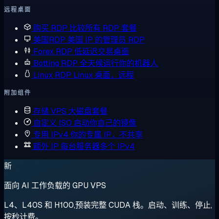
远程桌面
购买 RDP
比较所有 RDP 套餐
美国RDP
美国 IP 的管理员 RDP
Forex RDP
低延迟交易桌面
Botting RDP
全天候运行你的机器人
Linux RDP
Linux 桌面，远程
附加组件
存储 VPS
大磁盘套餐
自定义 ISO
启动你自己的镜像
专用 IPv4
你的专属 IP，不共享
额外 IP
每台服务器多个 IPv4
新
面向 AI 工作负载的 GPU VPS
L4、L40S 和 H100,预装完整 CUDA 栈。启动、训练、停止,
按秒计费。