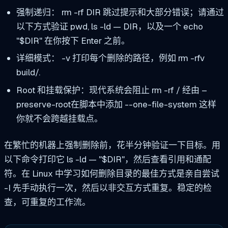
强制递归：
rm -rf DIR
跳过提示和大部分错误；请通过
以下方式验证
pwd
,
ls -ld — DIR
，以及一个
echo
"$DIR"
在你按下 Enter 之前。
详细模式：
-v
打印每个删除的路径，例如
rm -rfv
build/
.
Root 和挂载保护：现代系统会阻止
rm -rf /
经由
–
preserve-root
在脚本中添加
--one-file-system
这样
你就不会跨越挂载点。
在繁忙的机器上强制删除前，花半分钟验证一下目标。用
以下命令打印它
ls -ld — "$DIR"
，然后查看引用和通配
符。在 Linux 中学习如何删除目录的最佳方式是亲自尝试
-I
先手动执行一次，然后以非交互方式重复。稳定的检
查，可重复的工作流。