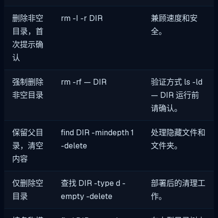
删除非空
rm -I -r DIR
兼顾速度和安
目录，首
全。
次提示确
认
强制删除
rm -rf — DIR
验证方式
ls -ld
非空目录
— DIR
运行前
请确认。
保留父目
find DIR -mindepth 1
处理隐藏文件和
录，清空
-delete
文件夹。
内容
仅删除空
查找 DIR -type d -
部署后的清理工
目录
empty -delete
作。