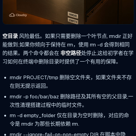
空目录
风险最低。如果只需要删除一个叶节点,
rmdir
正好
能做到;如果你倾向于保持在
rm
，使用
rm -d
会得到相同
的结果。两个命令都会在
非空路径
处停止,这给初学者在学
习如何在终端中删除目录时提供了一个有用的保障。
rmdir PROJECT/tmp
删除空文件夹，如果文件夹不存
在则无提示返回。
rmdir -p foo/bar/baz
删除路径及其所有空的父目录,一
次性清理搭建过程中的临时文件。
rm -d empty_folder
仅在目录为空时删除，对应的命
令是
rmdir
为那些长期依赖
rm
.
rmdir --ignore-fail-on-non-empty DIR
在脚本中隐