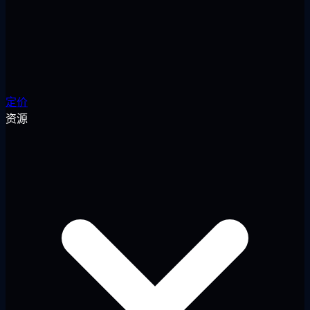
定价
资源