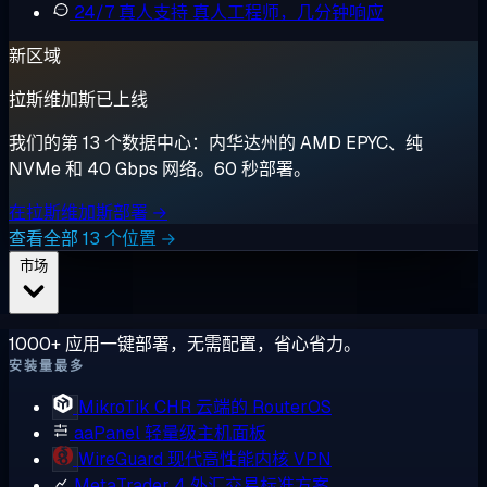
24/7 真人支持
真人工程师，几分钟响应
新区域
拉斯维加斯已上线
我们的第 13 个数据中心：内华达州的 AMD EPYC、纯
NVMe 和 40 Gbps 网络。60 秒部署。
在拉斯维加斯部署 →
查看全部 13 个位置 →
市场
1000+ 应用一键部署，无需配置，省心省力。
安装量最多
MikroTik CHR
云端的 RouterOS
aaPanel
轻量级主机面板
WireGuard
现代高性能内核 VPN
MetaTrader 4
外汇交易标准方案