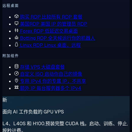
远程桌面
购买 RDP
比较所有 RDP 套餐
美国RDP
美国 IP 的管理员 RDP
Forex RDP
低延迟交易桌面
Botting RDP
全天候运行你的机器人
Linux RDP
Linux 桌面，远程
附加组件
存储 VPS
大磁盘套餐
自定义 ISO
启动你自己的镜像
专用 IPv4
你的专属 IP，不共享
额外 IP
每台服务器多个 IPv4
新
面向 AI 工作负载的 GPU VPS
L4、L40S 和 H100,预装完整 CUDA 栈。启动、训练、停止,
按秒计费。