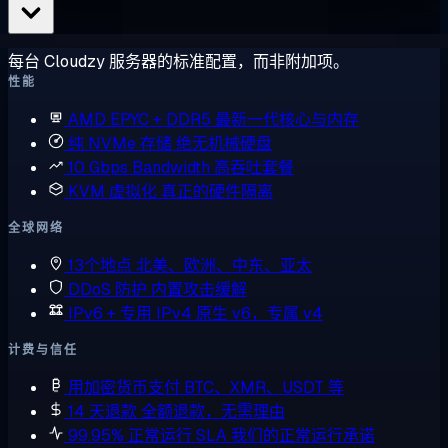
每台 Cloudzy 服务器的标准配置，而非附加项。
性能
AMD EPYC + DDR5
最新一代核心与内存
纯 NVMe 存储
绝无机械硬盘
10 Gbps Bandwidth
高吞吐套餐
KVM 虚拟化
真正的硬件隔离
全球网络
13个地点
北美、欧洲、中东、亚太
DDoS 防护
内置攻击缓解
IPv6 + 专用 IPv4
原生 v6，专属 v4
计费与信任
用加密货币支付
BTC、XMR、USDT 等
14 天退款
全额退款，无需理由
99.95% 正常运行 SLA
我们的正常运行承诺