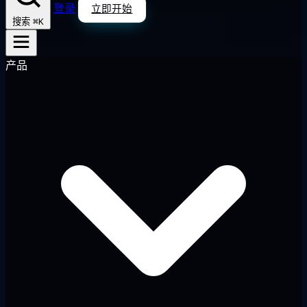
登录
立即开始
⌘K
搜索
产品