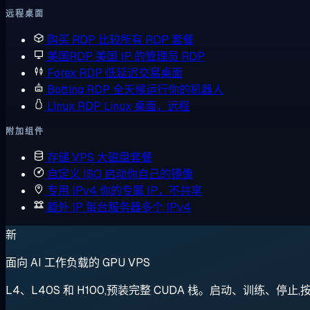
远程桌面
购买 RDP
比较所有 RDP 套餐
美国RDP
美国 IP 的管理员 RDP
Forex RDP
低延迟交易桌面
Botting RDP
全天候运行你的机器人
Linux RDP
Linux 桌面，远程
附加组件
存储 VPS
大磁盘套餐
自定义 ISO
启动你自己的镜像
专用 IPv4
你的专属 IP，不共享
额外 IP
每台服务器多个 IPv4
新
面向 AI 工作负载的 GPU VPS
L4、L40S 和 H100,预装完整 CUDA 栈。启动、训练、停止