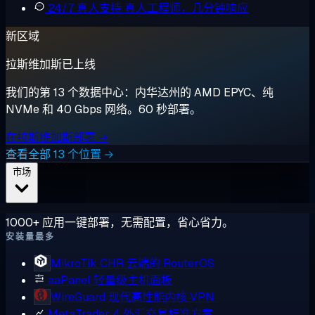
24/7 真人支持
真人工程师，几分钟响应
新区域
拉斯维加斯已上线
我们的第 13 个数据中心：内华达州的 AMD EPYC、纯
NVMe 和 40 Gbps 网络。60 秒部署。
在拉斯维加斯部署 →
查看全部 13 个位置 →
市场
1000+ 应用一键部署，无需配置，省心省力。
安装量最多
MikroTik CHR
云端的 RouterOS
aaPanel
轻量级主机面板
WireGuard
现代高性能内核 VPN
MetaTrader 4
外汇交易标准方案