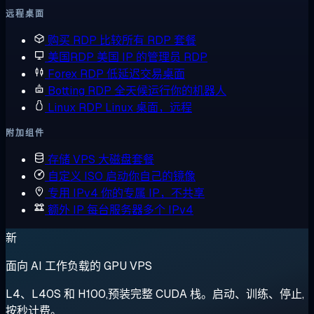
远程桌面
购买 RDP
比较所有 RDP 套餐
美国RDP
美国 IP 的管理员 RDP
Forex RDP
低延迟交易桌面
Botting RDP
全天候运行你的机器人
Linux RDP
Linux 桌面，远程
附加组件
存储 VPS
大磁盘套餐
自定义 ISO
启动你自己的镜像
专用 IPv4
你的专属 IP，不共享
额外 IP
每台服务器多个 IPv4
新
面向 AI 工作负载的 GPU VPS
L4、L40S 和 H100,预装完整 CUDA 栈。启动、训练、停止,
按秒计费。