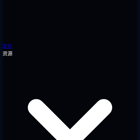
定价
资源