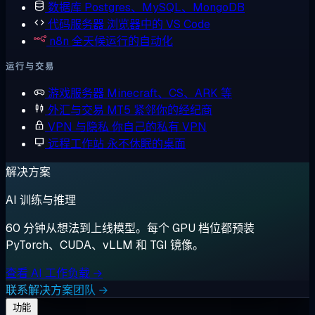
数据库
Postgres、MySQL、MongoDB
代码服务器
浏览器中的 VS Code
n8n
全天候运行的自动化
运行与交易
游戏服务器
Minecraft、CS、ARK 等
外汇与交易
MT5 紧邻你的经纪商
VPN 与隐私
你自己的私有 VPN
远程工作站
永不休眠的桌面
解决方案
AI 训练与推理
60 分钟从想法到上线模型。每个 GPU 档位都预装
PyTorch、CUDA、vLLM 和 TGI 镜像。
查看 AI 工作负载 →
联系解决方案团队 →
功能