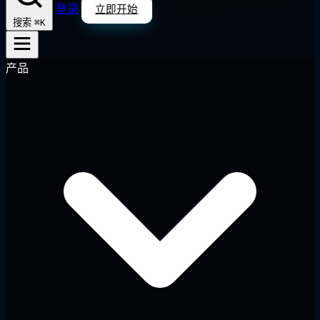
登录
立即开始
⌘K
搜索
产品