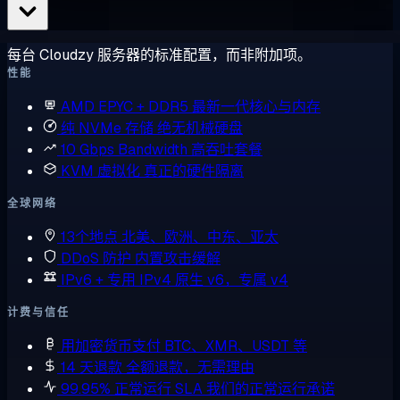
每台 Cloudzy 服务器的标准配置，而非附加项。
性能
AMD EPYC + DDR5
最新一代核心与内存
纯 NVMe 存储
绝无机械硬盘
10 Gbps Bandwidth
高吞吐套餐
KVM 虚拟化
真正的硬件隔离
全球网络
13个地点
北美、欧洲、中东、亚太
DDoS 防护
内置攻击缓解
IPv6 + 专用 IPv4
原生 v6，专属 v4
计费与信任
用加密货币支付
BTC、XMR、USDT 等
14 天退款
全额退款，无需理由
99.95% 正常运行 SLA
我们的正常运行承诺