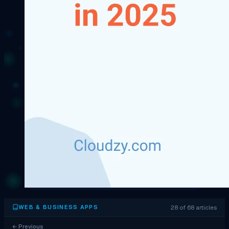
28 of 68 articles
WEB & BUSINESS APPS
←
Previous