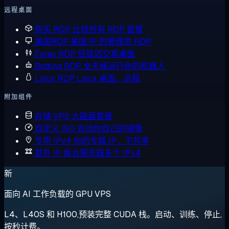
远程桌面
购买 RDP
比较所有 RDP 套餐
美国RDP
美国 IP 的管理员 RDP
Forex RDP
低延迟交易桌面
Botting RDP
全天候运行你的机器人
Linux RDP
Linux 桌面，远程
附加组件
存储 VPS
大磁盘套餐
自定义 ISO
启动你自己的镜像
专用 IPv4
你的专属 IP，不共享
额外 IP
每台服务器多个 IPv4
新
面向 AI 工作负载的 GPU VPS
L4、L40S 和 H100,预装完整 CUDA 栈。启动、训练、停止,
按秒计费。