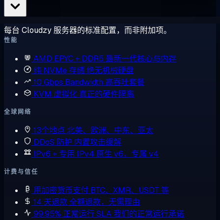
每台 Cloudzy 服务器的标准配置，而非附加项。
性能
AMD EPYC + DDR5
最新一代核心与内存
纯 NVMe 存储
绝无机械硬盘
10 Gbps Bandwidth
高吞吐套餐
KVM 虚拟化
真正的硬件隔离
全球网络
13个地点
北美、欧洲、中东、亚太
DDoS 防护
内置攻击缓解
IPv6 + 专用 IPv4
原生 v6，专属 v4
计费与信任
用加密货币支付
BTC、XMR、USDT 等
14 天退款
全额退款，无需理由
99.95% 正常运行 SLA
我们的正常运行承诺