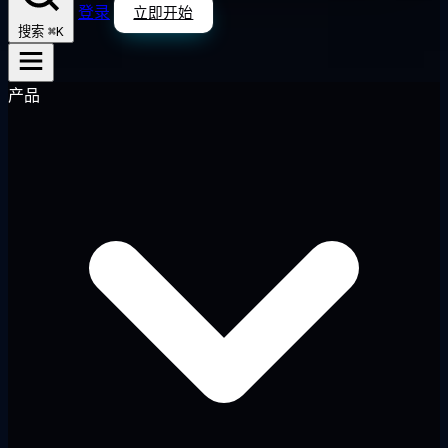
登录
立即开始
⌘K
搜索
产品