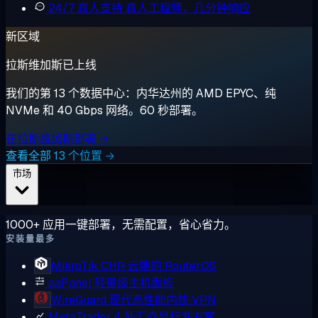
24/7 真人支持
真人工程师，几分钟响应
新区域
拉斯维加斯已上线
我们的第 13 个数据中心：内华达州的 AMD EPYC、纯
NVMe 和 40 Gbps 网络。60 秒部署。
在拉斯维加斯部署 →
查看全部 13 个位置 →
市场
1000+ 应用一键部署，无需配置，省心省力。
安装量最多
MikroTik CHR
云端的 RouterOS
aaPanel
轻量级主机面板
WireGuard
现代高性能内核 VPN
MetaTrader 4
外汇交易标准方案