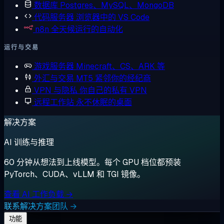
数据库
Postgres、MySQL、MongoDB
代码服务器
浏览器中的 VS Code
n8n
全天候运行的自动化
运行与交易
游戏服务器
Minecraft、CS、ARK 等
外汇与交易
MT5 紧邻你的经纪商
VPN 与隐私
你自己的私有 VPN
远程工作站
永不休眠的桌面
解决方案
AI 训练与推理
60 分钟从想法到上线模型。每个 GPU 档位都预装
PyTorch、CUDA、vLLM 和 TGI 镜像。
查看 AI 工作负载 →
联系解决方案团队 →
功能