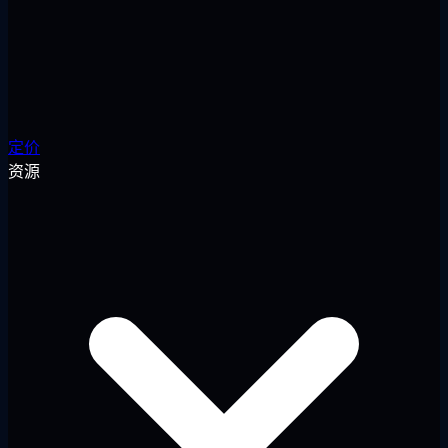
定价
资源