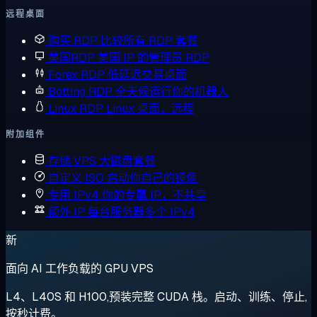
远程桌面
购买 RDP
比较所有 RDP 套餐
美国RDP
美国 IP 的管理员 RDP
Forex RDP
低延迟交易桌面
Botting RDP
全天候运行你的机器人
Linux RDP
Linux 桌面，远程
附加组件
存储 VPS
大磁盘套餐
自定义 ISO
启动你自己的镜像
专用 IPv4
你的专属 IP，不共享
额外 IP
每台服务器多个 IPv4
新
面向 AI 工作负载的 GPU VPS
L4、L40S 和 H100,预装完整 CUDA 栈。启动、训练、停止,
按秒计费。