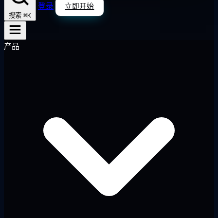
登录
立即开始
⌘K
搜索
产品