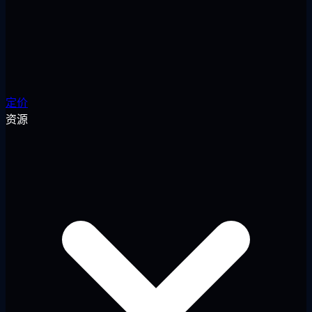
定价
资源