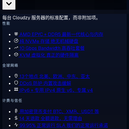
每台 Cloudzy 服务器的标准配置，而非附加项。
性能
AMD EPYC + DDR5
最新一代核心与内存
纯 NVMe 存储
绝无机械硬盘
10 Gbps Bandwidth
高吞吐套餐
KVM 虚拟化
真正的硬件隔离
全球网络
13个地点
北美、欧洲、中东、亚太
DDoS 防护
内置攻击缓解
IPv6 + 专用 IPv4
原生 v6，专属 v4
计费与信任
用加密货币支付
BTC、XMR、USDT 等
14 天退款
全额退款，无需理由
99.95% 正常运行 SLA
我们的正常运行承诺