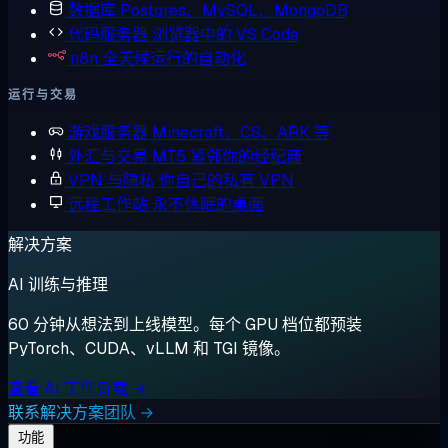
数据库
Postgres、MySQL、MongoDB
代码服务器
浏览器中的 VS Code
n8n
全天候运行的自动化
运行与交易
游戏服务器
Minecraft、CS、ARK 等
外汇与交易
MT5 紧邻你的经纪商
VPN 与隐私
你自己的私有 VPN
远程工作站
永不休眠的桌面
解决方案
AI 训练与推理
60 分钟从想法到上线模型。每个 GPU 档位都预装
PyTorch、CUDA、vLLM 和 TGI 镜像。
查看 AI 工作负载 →
联系解决方案团队 →
功能