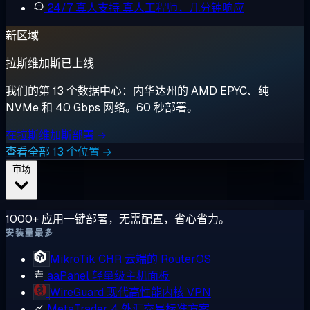
24/7 真人支持
真人工程师，几分钟响应
新区域
拉斯维加斯已上线
我们的第 13 个数据中心：内华达州的 AMD EPYC、纯
NVMe 和 40 Gbps 网络。60 秒部署。
在拉斯维加斯部署 →
查看全部 13 个位置 →
市场
1000+ 应用一键部署，无需配置，省心省力。
安装量最多
MikroTik CHR
云端的 RouterOS
aaPanel
轻量级主机面板
WireGuard
现代高性能内核 VPN
MetaTrader 4
外汇交易标准方案