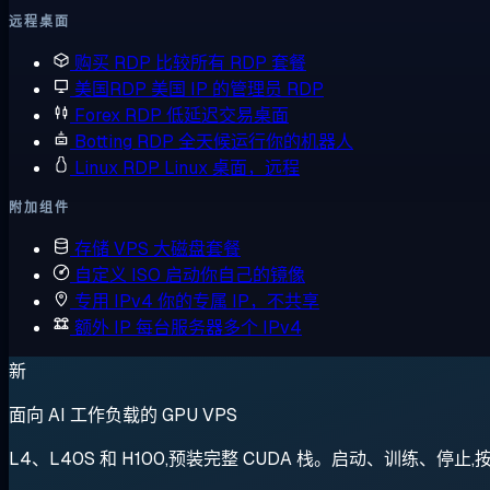
远程桌面
购买 RDP
比较所有 RDP 套餐
美国RDP
美国 IP 的管理员 RDP
Forex RDP
低延迟交易桌面
Botting RDP
全天候运行你的机器人
Linux RDP
Linux 桌面，远程
附加组件
存储 VPS
大磁盘套餐
自定义 ISO
启动你自己的镜像
专用 IPv4
你的专属 IP，不共享
额外 IP
每台服务器多个 IPv4
新
面向 AI 工作负载的 GPU VPS
L4、L40S 和 H100,预装完整 CUDA 栈。启动、训练、停止