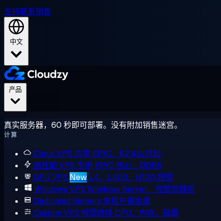
支持
联系销售
中文
产品
真实服务器，60 秒即可部署。没有附加销售迷宫。
计算
Cloud VPS
共享 EPYC，$2.48/月起
高性能 VPS
专用 EPYC 核心，DDR5
GPU VPS
New
L4、L40S、H100 按需
Windows VPS
Windows Server，完整管理员
Dedicated Servers
单租户裸金属
Custom VPS
按需选择 CPU、内存、磁盘