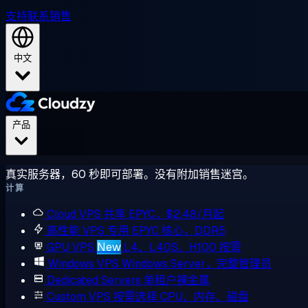
支持
联系销售
中文
产品
真实服务器，60 秒即可部署。没有附加销售迷宫。
计算
Cloud VPS
共享 EPYC，$2.48/月起
高性能 VPS
专用 EPYC 核心，DDR5
GPU VPS
New
L4、L40S、H100 按需
Windows VPS
Windows Server，完整管理员
Dedicated Servers
单租户裸金属
Custom VPS
按需选择 CPU、内存、磁盘