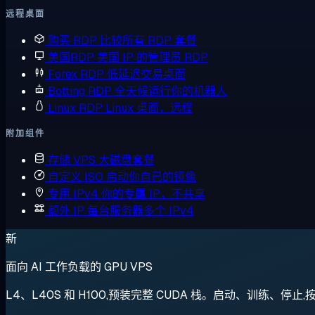
远程桌面
购买 RDP
比较所有 RDP 套餐
美国RDP
美国 IP 的管理员 RDP
Forex RDP
低延迟交易桌面
Botting RDP
全天候运行你的机器人
Linux RDP
Linux 桌面，远程
附加组件
存储 VPS
大磁盘套餐
自定义 ISO
启动你自己的镜像
专用 IPv4
你的专属 IP，不共享
额外 IP
每台服务器多个 IPv4
新
面向 AI 工作负载的 GPU VPS
L4、L40S 和 H100,预装完整 CUDA 栈。启动、训练、停止