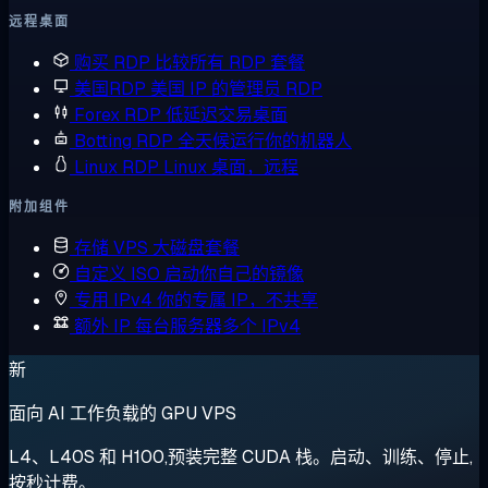
远程桌面
购买 RDP
比较所有 RDP 套餐
美国RDP
美国 IP 的管理员 RDP
Forex RDP
低延迟交易桌面
Botting RDP
全天候运行你的机器人
Linux RDP
Linux 桌面，远程
附加组件
存储 VPS
大磁盘套餐
自定义 ISO
启动你自己的镜像
专用 IPv4
你的专属 IP，不共享
额外 IP
每台服务器多个 IPv4
新
面向 AI 工作负载的 GPU VPS
L4、L40S 和 H100,预装完整 CUDA 栈。启动、训练、停止,
按秒计费。