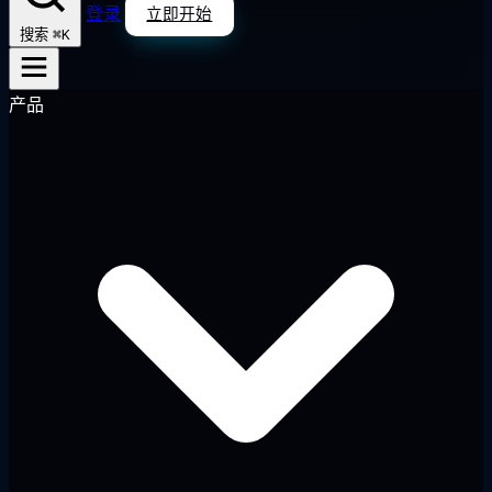
登录
立即开始
⌘K
搜索
产品