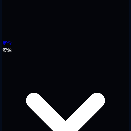
定价
资源