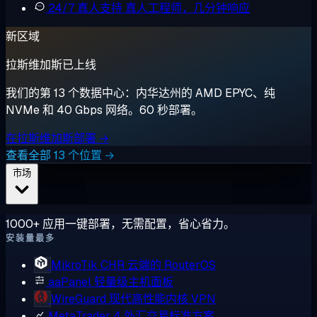
24/7 真人支持
真人工程师，几分钟响应
新区域
拉斯维加斯已上线
我们的第 13 个数据中心：内华达州的 AMD EPYC、纯
NVMe 和 40 Gbps 网络。60 秒部署。
在拉斯维加斯部署 →
查看全部 13 个位置 →
市场
1000+ 应用一键部署，无需配置，省心省力。
安装量最多
MikroTik CHR
云端的 RouterOS
aaPanel
轻量级主机面板
WireGuard
现代高性能内核 VPN
MetaTrader 4
外汇交易标准方案