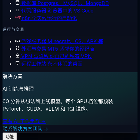
数据库
Postgres、MySQL、MongoDB
代码服务器
浏览器中的 VS Code
n8n
全天候运行的自动化
运行与交易
游戏服务器
Minecraft、CS、ARK 等
外汇与交易
MT5 紧邻你的经纪商
VPN 与隐私
你自己的私有 VPN
远程工作站
永不休眠的桌面
解决方案
AI 训练与推理
60 分钟从想法到上线模型。每个 GPU 档位都预装
PyTorch、CUDA、vLLM 和 TGI 镜像。
查看 AI 工作负载 →
联系解决方案团队 →
功能