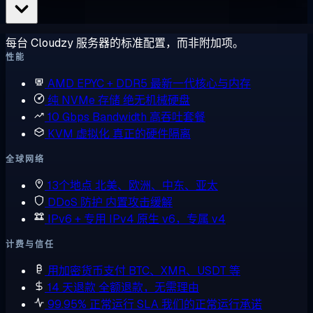
每台 Cloudzy 服务器的标准配置，而非附加项。
性能
AMD EPYC + DDR5
最新一代核心与内存
纯 NVMe 存储
绝无机械硬盘
10 Gbps Bandwidth
高吞吐套餐
KVM 虚拟化
真正的硬件隔离
全球网络
13个地点
北美、欧洲、中东、亚太
DDoS 防护
内置攻击缓解
IPv6 + 专用 IPv4
原生 v6，专属 v4
计费与信任
用加密货币支付
BTC、XMR、USDT 等
14 天退款
全额退款，无需理由
99.95% 正常运行 SLA
我们的正常运行承诺