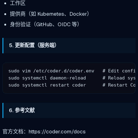
工作区
提供商（如 Kubernetes、Docker）
身份验证（GitHub、OIDC 等）
5. 更新配置（服务端）
sudo vim /etc/coder.d/coder.env   # Edit config
sudo systemctl daemon-reload      # Reload syst
6. 参考文献
官方文档：https://coder.com/docs