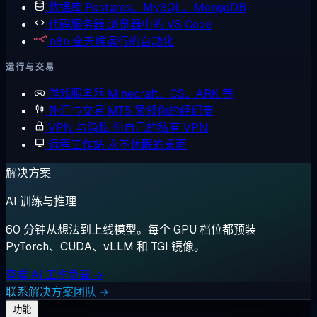
数据库
Postgres、MySQL、MongoDB
代码服务器
浏览器中的 VS Code
n8n
全天候运行的自动化
运行与交易
游戏服务器
Minecraft、CS、ARK 等
外汇与交易
MT5 紧邻你的经纪商
VPN 与隐私
你自己的私有 VPN
远程工作站
永不休眠的桌面
解决方案
AI 训练与推理
60 分钟从想法到上线模型。每个 GPU 档位都预装
PyTorch、CUDA、vLLM 和 TGI 镜像。
查看 AI 工作负载 →
联系解决方案团队 →
功能