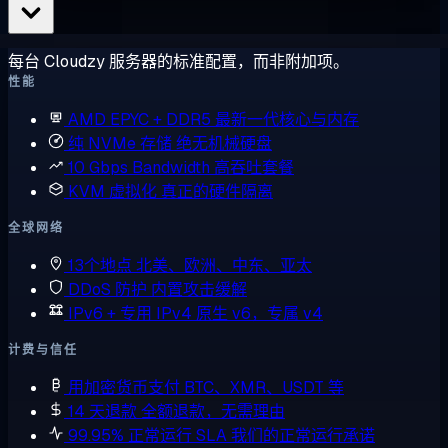
每台 Cloudzy 服务器的标准配置，而非附加项。
性能
AMD EPYC + DDR5
最新一代核心与内存
纯 NVMe 存储
绝无机械硬盘
10 Gbps Bandwidth
高吞吐套餐
KVM 虚拟化
真正的硬件隔离
全球网络
13个地点
北美、欧洲、中东、亚太
DDoS 防护
内置攻击缓解
IPv6 + 专用 IPv4
原生 v6，专属 v4
计费与信任
用加密货币支付
BTC、XMR、USDT 等
14 天退款
全额退款，无需理由
99.95% 正常运行 SLA
我们的正常运行承诺