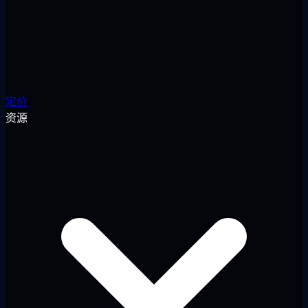
定价
资源