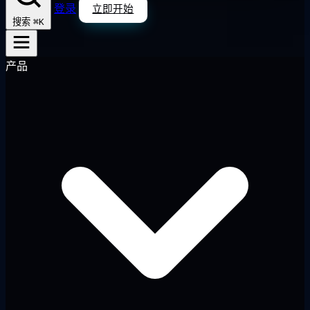
登录
立即开始
⌘K
搜索
产品