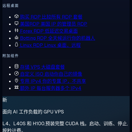
远程桌面
购买 RDP
比较所有 RDP 套餐
美国RDP
美国 IP 的管理员 RDP
Forex RDP
低延迟交易桌面
Botting RDP
全天候运行你的机器人
Linux RDP
Linux 桌面，远程
附加组件
存储 VPS
大磁盘套餐
自定义 ISO
启动你自己的镜像
专用 IPv4
你的专属 IP，不共享
额外 IP
每台服务器多个 IPv4
新
面向 AI 工作负载的 GPU VPS
L4、L40S 和 H100,预装完整 CUDA 栈。启动、训练、停止,
按秒计费。