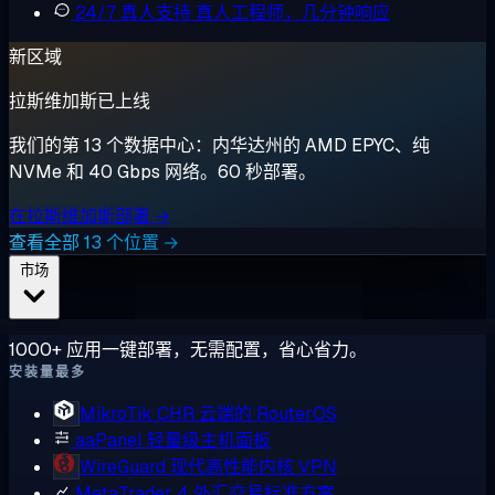
24/7 真人支持
真人工程师，几分钟响应
新区域
拉斯维加斯已上线
我们的第 13 个数据中心：内华达州的 AMD EPYC、纯
NVMe 和 40 Gbps 网络。60 秒部署。
在拉斯维加斯部署 →
查看全部 13 个位置 →
市场
1000+ 应用一键部署，无需配置，省心省力。
安装量最多
MikroTik CHR
云端的 RouterOS
aaPanel
轻量级主机面板
WireGuard
现代高性能内核 VPN
MetaTrader 4
外汇交易标准方案