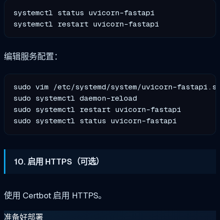
systemctl status uvicorn-fastapi

编辑服务配置：
sudo vim /etc/systemd/system/uvicorn-fastapi.se
sudo systemctl daemon-reload

sudo systemctl restart uvicorn-fastapi

10. 启用 HTTPS（可选）
使用 Certbot 启用 HTTPS。
准备好部署